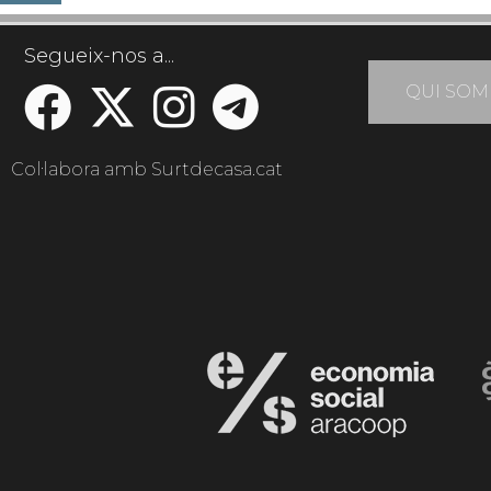
Segueix-nos a...
QUI SOM
Col·labora amb Surtdecasa.cat