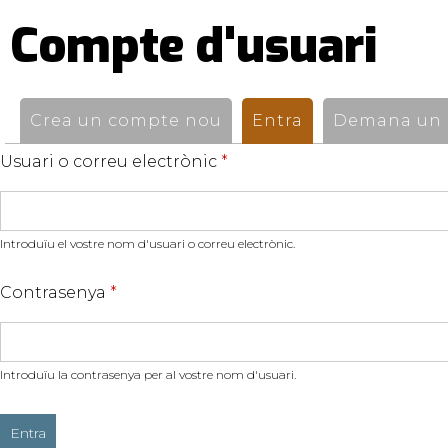
Compte d'usuari
Pestanyes
primàries
Crea un compte nou
Entra
(pestanya activ
Demana un n
Usuari o correu electrònic
*
Introduïu el vostre nom d'usuari o correu electrònic.
Contrasenya
*
Introduïu la contrasenya per al vostre nom d'usuari.