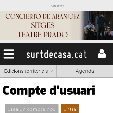
Edicions territorials
Agenda
Compte d'usuari
Pestanyes
primàries
Crea un compte nou
Entra
(pestanya activ