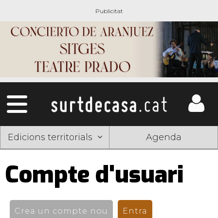
Edicions territorials
Agenda
Compte d'usuari
Pestanyes
primàries
Crea un compte nou
Entra
(pestanya activ