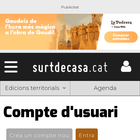
Edicions territorials
Agenda
Compte d'usuari
Pestanyes
primàries
Crea un compte nou
Entra
(pestanya activ