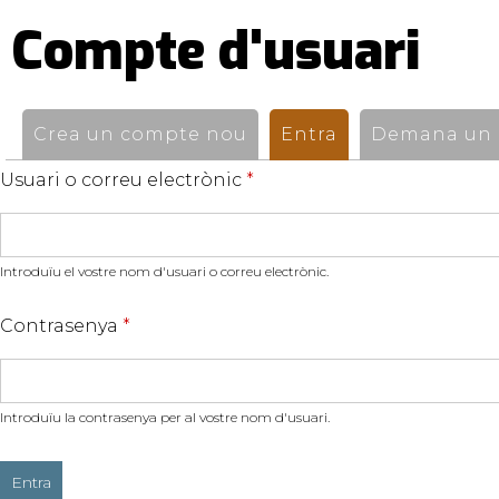
Compte d'usuari
Pestanyes
primàries
Crea un compte nou
Entra
(pestanya activ
Demana un n
Usuari o correu electrònic
*
Introduïu el vostre nom d'usuari o correu electrònic.
Contrasenya
*
Introduïu la contrasenya per al vostre nom d'usuari.