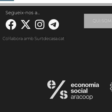
Segueix-nos a...
QUI SOM
Col·labora amb Surtdecasa.cat