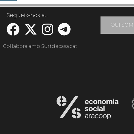
Segueix-nos a...
QUI SOM
Col·labora amb Surtdecasa.cat