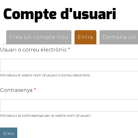
Compte d'usuari
Pestanyes
primàries
Crea un compte nou
Entra
(pestanya activ
Demana un n
Usuari o correu electrònic
*
Introduïu el vostre nom d'usuari o correu electrònic.
Contrasenya
*
Introduïu la contrasenya per al vostre nom d'usuari.