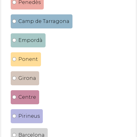
Penedès
Camp de Tarragona
Empordà
Ponent
Girona
Centre
Pirineus
Barcelona