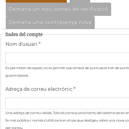
Demana un nou correu de verificació
Demana una contrasenya nova
Dades del compte
Nom d'usuari
*
Es permeten els espais; no es permet cap símbol de puntuació tret de punts,
guions baixos.
Adreça de correu electrònic
*
Una adreça de correu vàlida. Tots els correus provinents del sistema seran en
fa mai pública i només s'utilitzarà en el cas que desitgeu rebre una nova co
per correu.