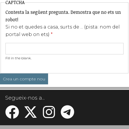
CAPTCHA
Contesta la següent pregunta. Demostra que no ets un
robot!
Si no et quedes a casa, surts de ... (pista: nom del
portal web on ets)
*
Fill in the blank.
Segueix-nos a...