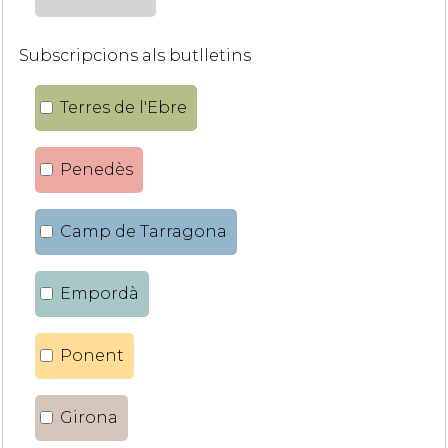
Subscripcions als butlletins
Terres de l'Ebre
Penedès
Camp de Tarragona
Empordà
Ponent
Girona