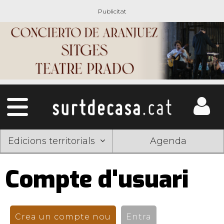
Edicions territorials
Agenda
Compte d'usuari
Pestanyes
primàries
Crea un compte nou
(pestanya activa)
Entra