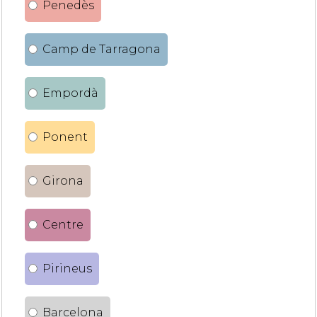
Penedès
Camp de Tarragona
Empordà
Ponent
Girona
Centre
Pirineus
Barcelona