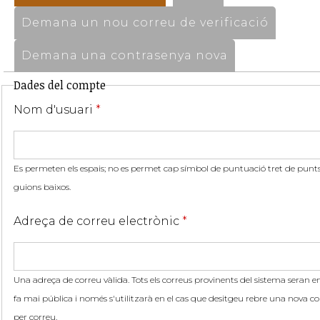
Demana un nou correu de verificació
Demana una contrasenya nova
Dades del compte
Nom d'usuari
*
Es permeten els espais; no es permet cap símbol de puntuació tret de punts,
guions baixos.
Adreça de correu electrònic
*
Una adreça de correu vàlida. Tots els correus provinents del sistema seran en
fa mai pública i només s'utilitzarà en el cas que desitgeu rebre una nova co
per correu.