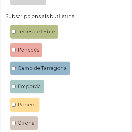
Subscripcions als butlletins
Terres de l'Ebre
Penedès
Camp de Tarragona
Empordà
Ponent
Girona