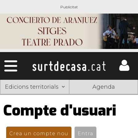
Edicions territorials
Agenda
Compte d'usuari
Pestanyes
primàries
Crea un compte nou
(pestanya activa)
Entra