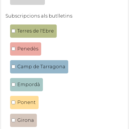
Subscripcions als butlletins
Terres de l'Ebre
Penedès
Camp de Tarragona
Empordà
Ponent
Girona