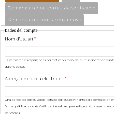
Demana un nou correu de verificació
Demana una contrasenya nova
Dades del compte
Nom d'usuari
*
Es permeten els espais; no es permet cap símbol de puntuació tret de punts,
guions baixos.
Adreça de correu electrònic
*
Una adreça de correu vàlida. Tots els correus provinents del sistema seran en
fa mai pública i només s'utilitzarà en el cas que desitgeu rebre una nova co
per correu.