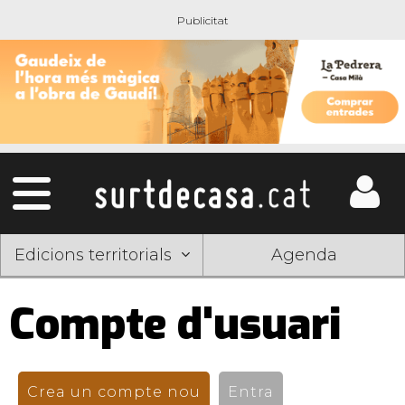
Edicions territorials
Agenda
Compte d'usuari
Pestanyes
primàries
Crea un compte nou
(pestanya activa)
Entra