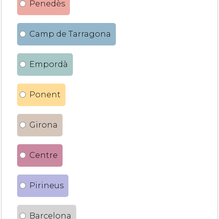
Penedès
Camp de Tarragona
Empordà
Ponent
Girona
Centre
Pirineus
Barcelona