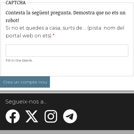
CAPTCHA
Contesta la següent pregunta. Demostra que no ets un
robot!
Si no et quedes a casa, surts de ... (pista: nom del
portal web on ets)
*
Fill in the blank.
Segueix-nos a...