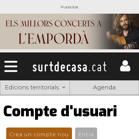
Edicions territorials
Agenda
Compte d'usuari
Pestanyes
primàries
Crea un compte nou
(pestanya activa)
Entra