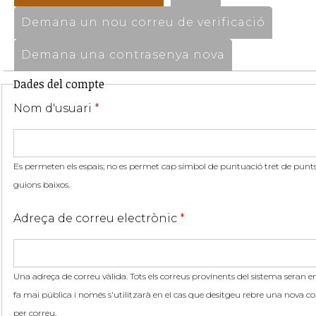
Demana un nou correu de verificació
Demana una contrasenya nova
Dades del compte
Nom d'usuari
*
Es permeten els espais; no es permet cap símbol de puntuació tret de punts,
guions baixos.
Adreça de correu electrònic
*
Una adreça de correu vàlida. Tots els correus provinents del sistema seran en
fa mai pública i només s'utilitzarà en el cas que desitgeu rebre una nova co
per correu.