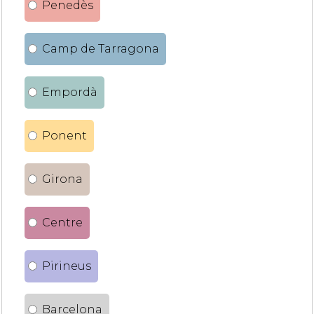
Penedès
Camp de Tarragona
Empordà
Ponent
Girona
Centre
Pirineus
Barcelona