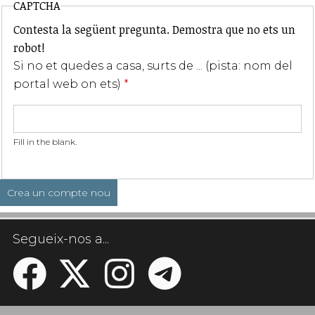
CAPTCHA
Contesta la següent pregunta. Demostra que no ets un
robot!
Si no et quedes a casa, surts de ... (pista: nom del
portal web on ets)
*
Fill in the blank.
Segueix-nos a...