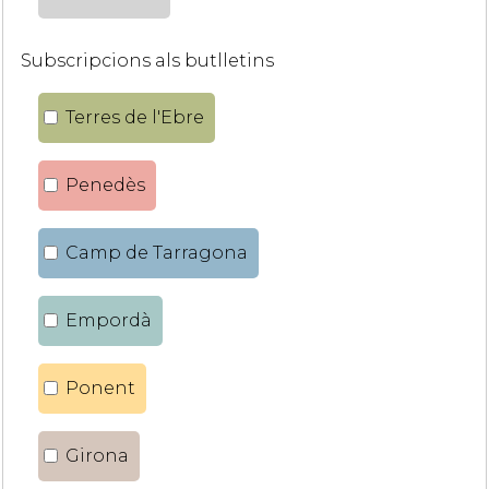
Subscripcions als butlletins
Terres de l'Ebre
Penedès
Camp de Tarragona
Empordà
Ponent
Girona