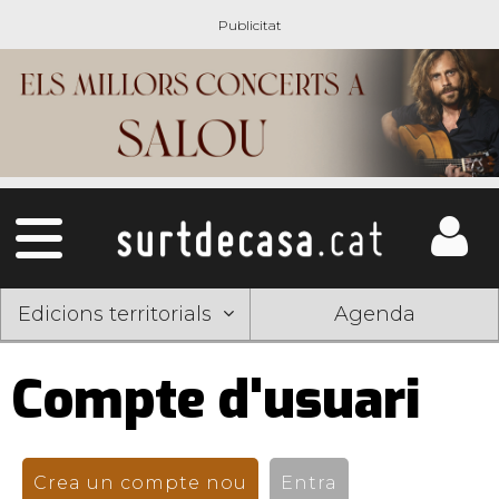
Edicions territorials
Agenda
Compte d'usuari
Pestanyes
primàries
Crea un compte nou
(pestanya activa)
Entra