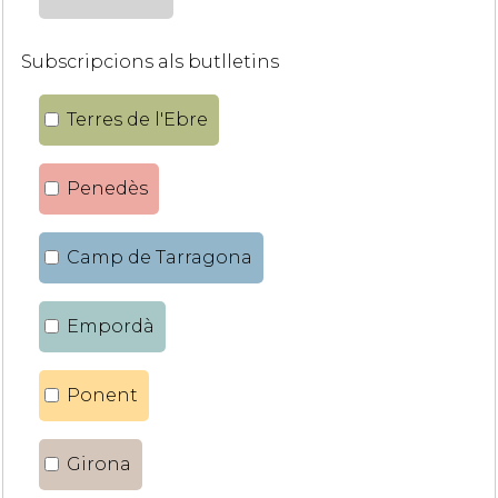
Subscripcions als butlletins
Terres de l'Ebre
Penedès
Camp de Tarragona
Empordà
Ponent
Girona