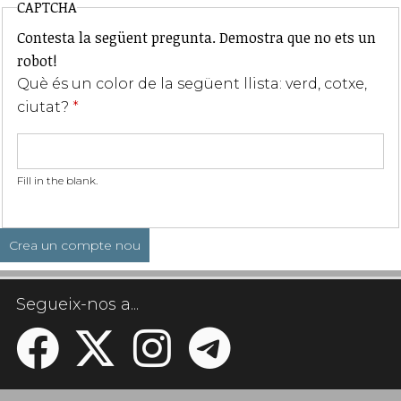
CAPTCHA
Contesta la següent pregunta. Demostra que no ets un
robot!
Què és un color de la següent llista: verd, cotxe,
ciutat?
*
Fill in the blank.
Segueix-nos a...