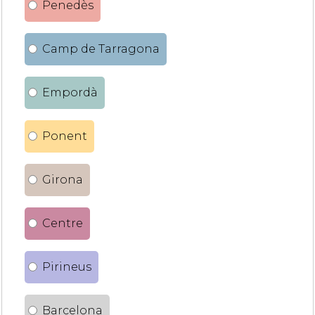
Penedès
Camp de Tarragona
Empordà
Ponent
Girona
Centre
Pirineus
Barcelona