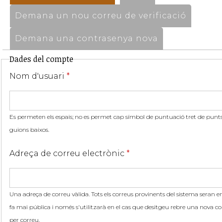
Demana un nou correu de verificació
Demana una contrasenya nova
Dades del compte
Nom d'usuari
*
Es permeten els espais; no es permet cap símbol de puntuació tret de punts,
guions baixos.
Adreça de correu electrònic
*
Una adreça de correu vàlida. Tots els correus provinents del sistema seran en
fa mai pública i només s'utilitzarà en el cas que desitgeu rebre una nova co
per correu.