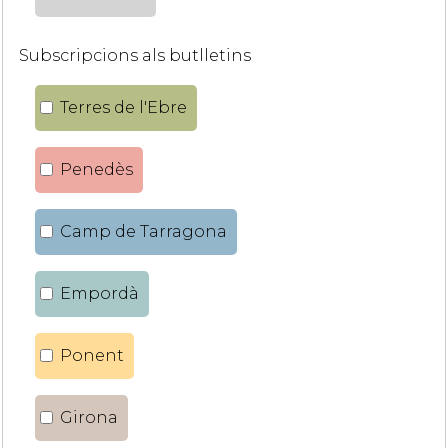
Subscripcions als butlletins
Terres de l'Ebre
Penedès
Camp de Tarragona
Empordà
Ponent
Girona