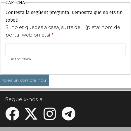
CAPTCHA
Contesta la següent pregunta. Demostra que no ets un
robot!
Si no et quedes a casa, surts de ... (pista: nom del
portal web on ets)
*
Fill in the blank.
Segueix-nos a...