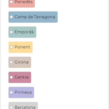
Penedès
Camp de Tarragona
Empordà
Ponent
Girona
Centre
Pirineus
Barcelona