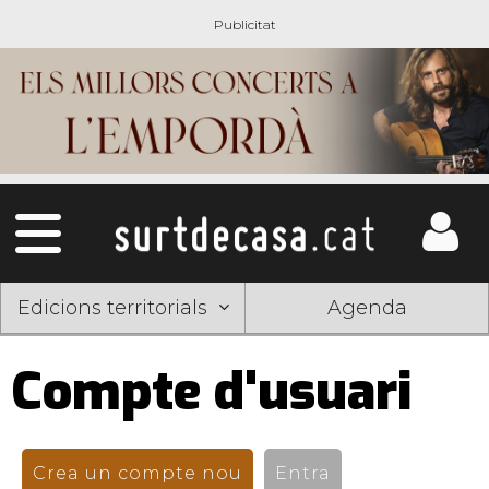
Edicions territorials
Agenda
Compte d'usuari
Pestanyes
primàries
Crea un compte nou
(pestanya activa)
Entra