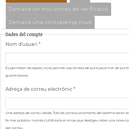
Demana un nou correu de verificació
Demana una contrasenya nova
Dades del compte
Nom d'usuari
*
Es permeten els espais; no es permet cap símbol de puntuació tret de punts,
guions baixos.
Adreça de correu electrònic
*
Una adreça de correu vàlida. Tots els correus provinents del sistema seran en
fa mai pública i només s'utilitzarà en el cas que desitgeu rebre una nova co
per correu.