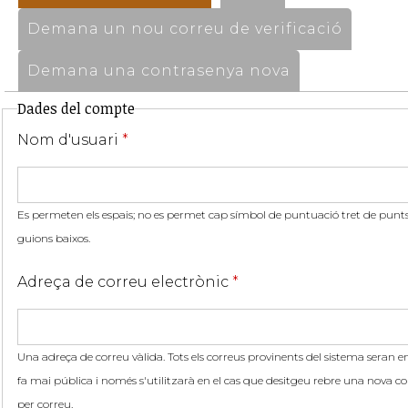
Demana un nou correu de verificació
Demana una contrasenya nova
Dades del compte
Nom d'usuari
*
Es permeten els espais; no es permet cap símbol de puntuació tret de punts,
guions baixos.
Adreça de correu electrònic
*
Una adreça de correu vàlida. Tots els correus provinents del sistema seran en
fa mai pública i només s'utilitzarà en el cas que desitgeu rebre una nova co
per correu.