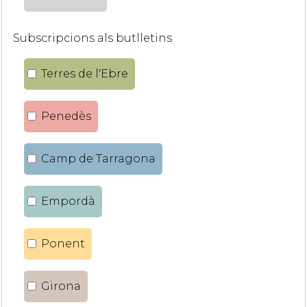
Subscripcions als butlletins
Terres de l'Ebre
Penedès
Camp de Tarragona
Empordà
Ponent
Girona