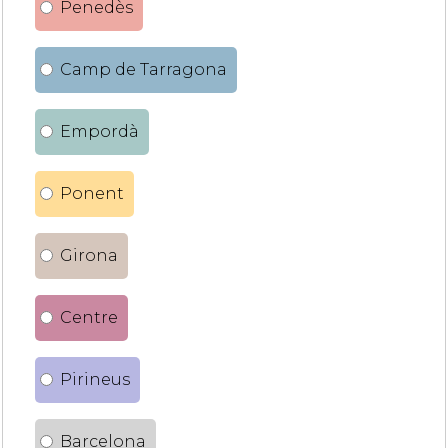
Penedès
Camp de Tarragona
Empordà
Ponent
Girona
Centre
Pirineus
Barcelona