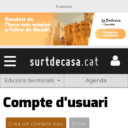
Edicions territorials
Agenda
Compte d'usuari
Pestanyes
primàries
Crea un compte nou
(pestanya activa)
Entra