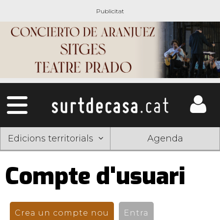
Edicions territorials
Agenda
Compte d'usuari
Pestanyes
primàries
Crea un compte nou
(pestanya activa)
Entra