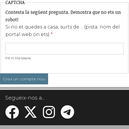
CAPTCHA
Contesta la següent pregunta. Demostra que no ets un
robot!
Si no et quedes a casa, surts de ... (pista: nom del
portal web on ets)
*
Fill in the blank.
Segueix-nos a...