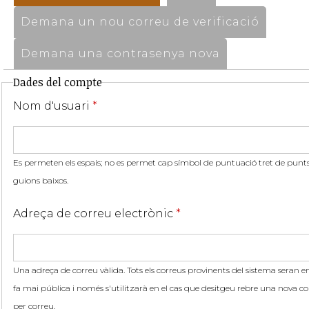
Demana un nou correu de verificació
Demana una contrasenya nova
Dades del compte
Nom d'usuari
*
Es permeten els espais; no es permet cap símbol de puntuació tret de punts,
guions baixos.
Adreça de correu electrònic
*
Una adreça de correu vàlida. Tots els correus provinents del sistema seran en
fa mai pública i només s'utilitzarà en el cas que desitgeu rebre una nova co
per correu.