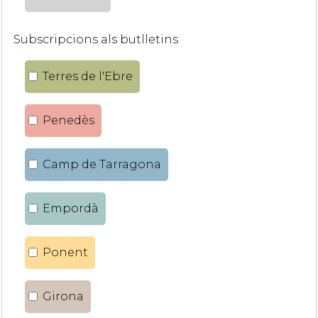
Subscripcions als butlletins
Terres de l'Ebre
Penedès
Camp de Tarragona
Empordà
Ponent
Girona