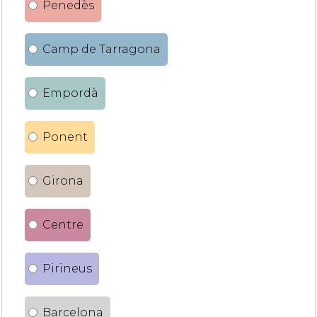
Penedès
Camp de Tarragona
Empordà
Ponent
Girona
Centre
Pirineus
Barcelona