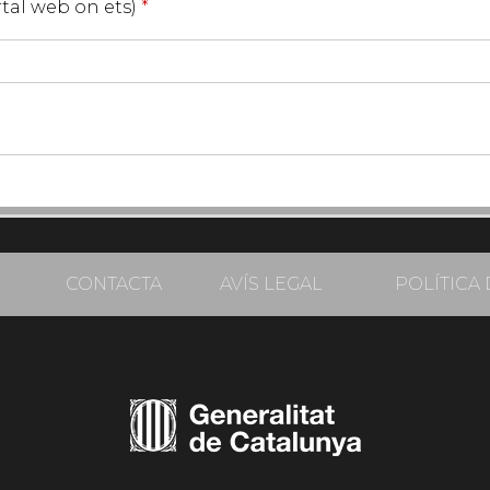
ortal web on ets)
*
CONTACTA
AVÍS LEGAL
POLÍTICA 