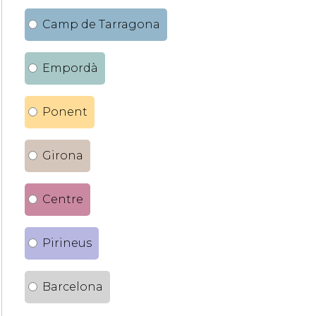
Camp de Tarragona
Empordà
Ponent
Girona
Centre
Pirineus
Barcelona