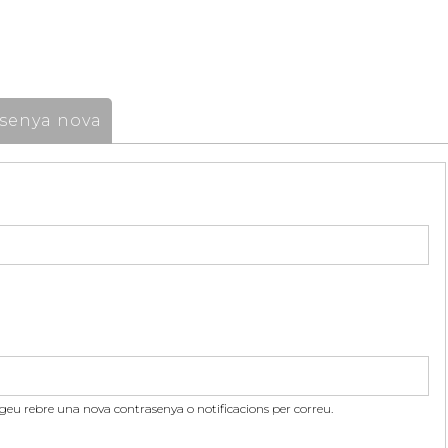
senya nova
itgeu rebre una nova contrasenya o notificacions per correu.