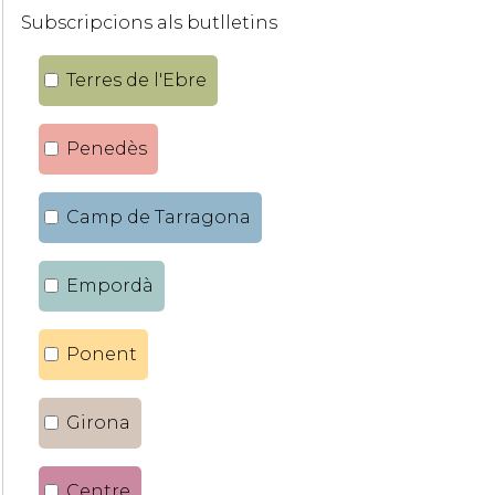
Subscripcions als butlletins
Terres de l'Ebre
Penedès
Camp de Tarragona
Empordà
Ponent
Girona
Centre