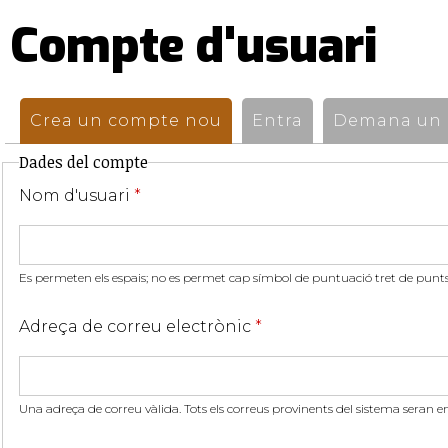
Compte d'usuari
Pestanyes
primàries
Crea un compte nou
(pestanya activa)
Entra
Demana un n
Dades del compte
Nom d'usuari
*
Es permeten els espais; no es permet cap símbol de puntuació tret de punts,
Adreça de correu electrònic
*
Una adreça de correu vàlida. Tots els correus provinents del sistema seran e