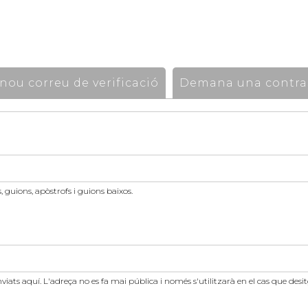
ou correu de verificació
Demana una contra
 guions, apòstrofs i guions baixos.
nviats aquí. L'adreça no es fa mai pública i només s'utilitzarà en el cas que des