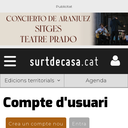
Edicions territorials
Agenda
Compte d'usuari
Pestanyes
primàries
Crea un compte nou
(pestanya activa)
Entra