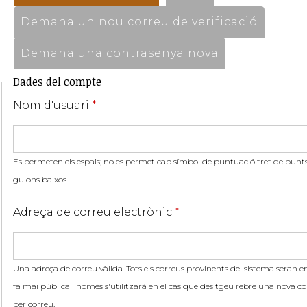
Demana un nou correu de verificació
Demana una contrasenya nova
Dades del compte
Nom d'usuari
*
Es permeten els espais; no es permet cap símbol de puntuació tret de punts,
guions baixos.
Adreça de correu electrònic
*
Una adreça de correu vàlida. Tots els correus provinents del sistema seran en
fa mai pública i només s'utilitzarà en el cas que desitgeu rebre una nova co
per correu.