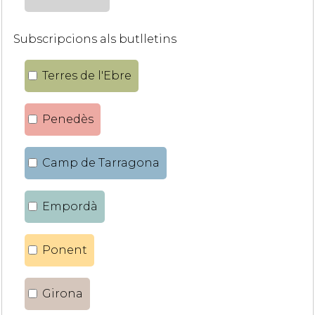
Subscripcions als butlletins
Terres de l'Ebre
Penedès
Camp de Tarragona
Empordà
Ponent
Girona