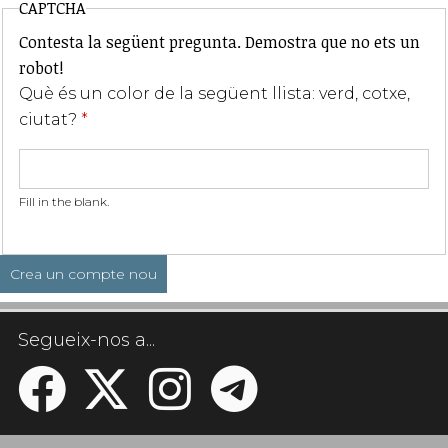
CAPTCHA
Contesta la següent pregunta. Demostra que no ets un
robot!
Què és un color de la següent llista: verd, cotxe,
ciutat?
*
Fill in the blank.
Segueix-nos a...