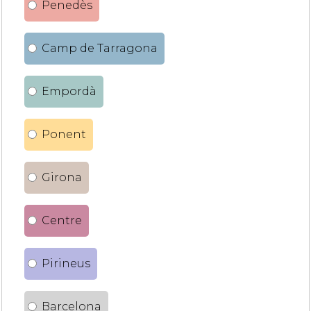
Penedès
Camp de Tarragona
Empordà
Ponent
Girona
Centre
Pirineus
Barcelona