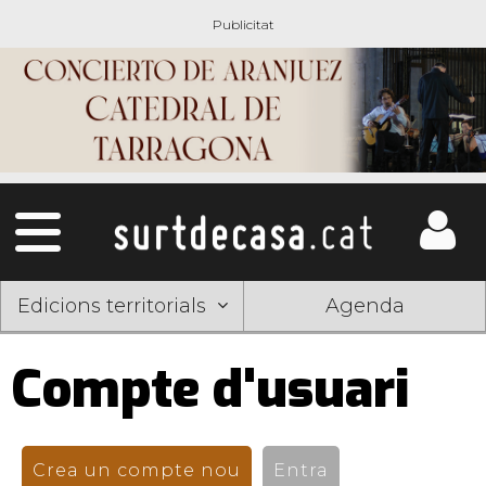
Edicions territorials
Agenda
Compte d'usuari
Pestanyes
primàries
Crea un compte nou
(pestanya activa)
Entra