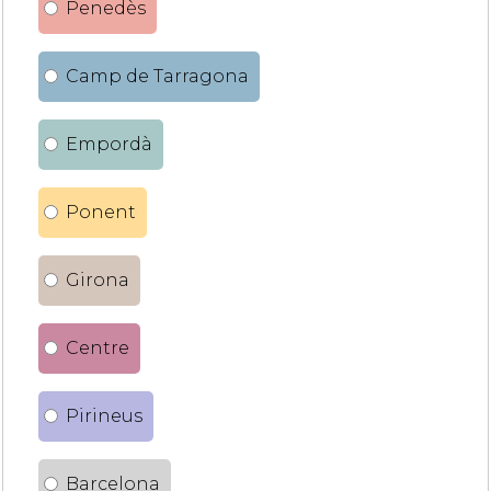
Penedès
Camp de Tarragona
Empordà
Ponent
Girona
Centre
Pirineus
Barcelona