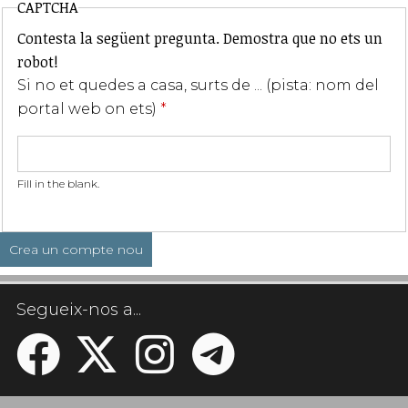
CAPTCHA
Contesta la següent pregunta. Demostra que no ets un
robot!
Si no et quedes a casa, surts de ... (pista: nom del
portal web on ets)
*
Fill in the blank.
Segueix-nos a...