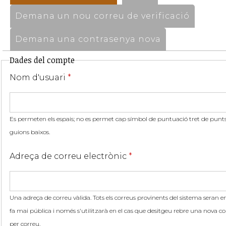
Demana un nou correu de verificació
Demana una contrasenya nova
Dades del compte
Nom d'usuari
*
Es permeten els espais; no es permet cap símbol de puntuació tret de punts,
guions baixos.
Adreça de correu electrònic
*
Una adreça de correu vàlida. Tots els correus provinents del sistema seran en
fa mai pública i només s'utilitzarà en el cas que desitgeu rebre una nova co
per correu.