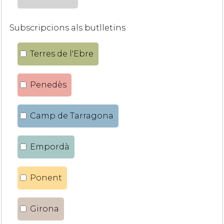
Subscripcions als butlletins
Terres de l'Ebre
Penedès
Camp de Tarragona
Empordà
Ponent
Girona