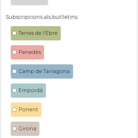
Subscripcions als butlletins
Terres de l'Ebre
Penedès
Camp de Tarragona
Empordà
Ponent
Girona