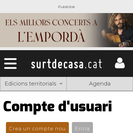
Edicions territorials
Agenda
Compte d'usuari
Pestanyes
primàries
Crea un compte nou
(pestanya activa)
Entra