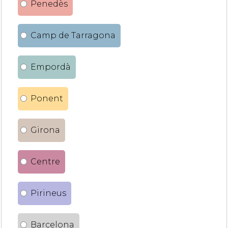
Penedès
Camp de Tarragona
Empordà
Ponent
Girona
Centre
Pirineus
Barcelona