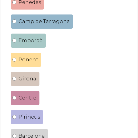
Penedès
Camp de Tarragona
Empordà
Ponent
Girona
Centre
Pirineus
Barcelona