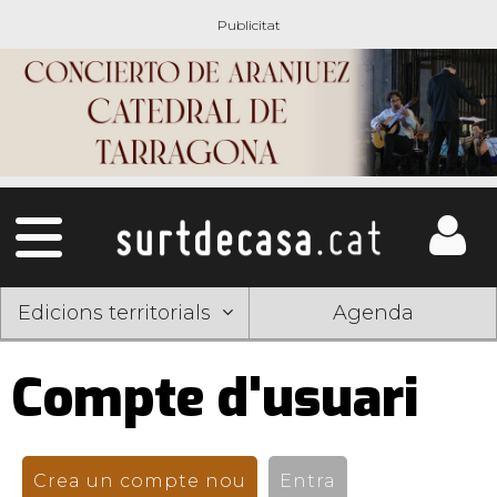
Edicions territorials
Agenda
Compte d'usuari
Pestanyes
primàries
Crea un compte nou
(pestanya activa)
Entra