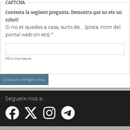
CAPTCHA
Contesta la següent pregunta. Demostra que no ets un
robot!
Si no et quedes a casa, surts de ... (pista: nom del
portal web on ets)
*
Fill in the blank.
Segueix-nos a...