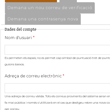
Demana un nou correu de verificació
Demana una contrasenya nova
Dades del compte
Nom d'usuari
*
Es permeten els espais; no es permet cap símbol de puntuació tret de punts,
guions baixos.
Adreça de correu electrònic
*
Una adreça de correu vàlida. Tots els correus provinents del sistema seran en
fa mai pública i només s'utilitzarà en el cas que desitgeu rebre una nova co
per correu.