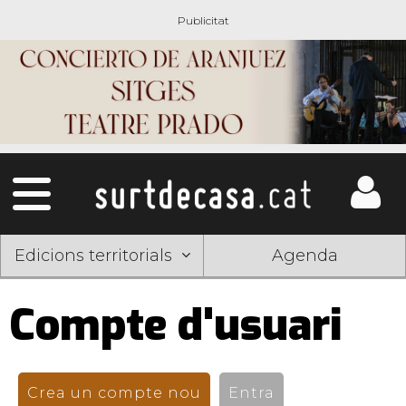
Edicions territorials
Agenda
Compte d'usuari
Pestanyes
primàries
Crea un compte nou
(pestanya activa)
Entra