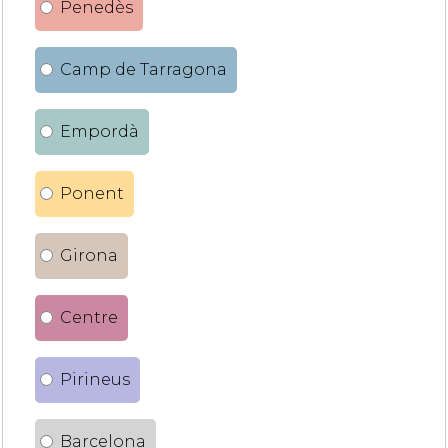
Penedès
Camp de Tarragona
Empordà
Ponent
Girona
Centre
Pirineus
Barcelona