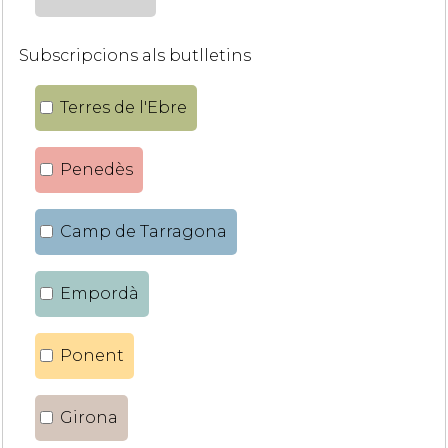
Subscripcions als butlletins
Terres de l'Ebre
Penedès
Camp de Tarragona
Empordà
Ponent
Girona