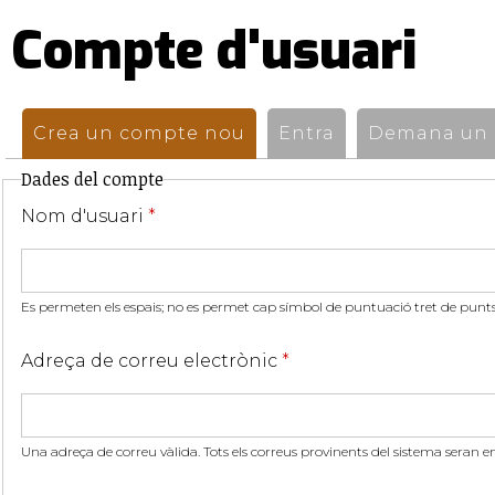
Compte d'usuari
Pestanyes
primàries
Crea un compte nou
(pestanya activa)
Entra
Demana un n
Dades del compte
Nom d'usuari
*
Es permeten els espais; no es permet cap símbol de puntuació tret de punts,
Adreça de correu electrònic
*
Una adreça de correu vàlida. Tots els correus provinents del sistema seran e