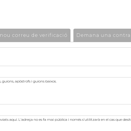
ou correu de verificació
Demana una contra
 guions, apòstrofs i guions baixos.
nviats aquí. L'adreça no es fa mai pública i només s'utilitzarà en el cas que des