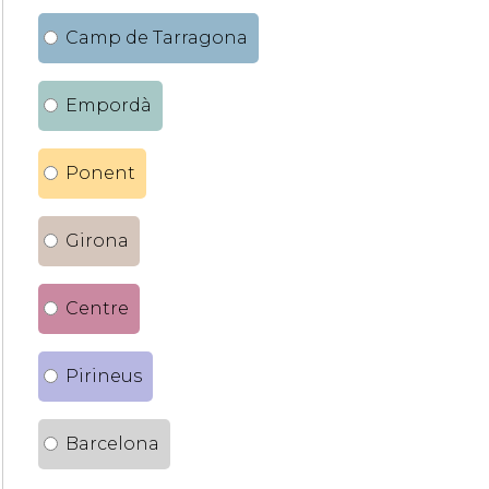
Camp de Tarragona
Empordà
Ponent
Girona
Centre
Pirineus
Barcelona