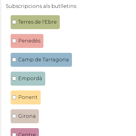
Subscripcions als butlletins
Terres de l'Ebre
Penedès
Camp de Tarragona
Empordà
Ponent
Girona
Centre