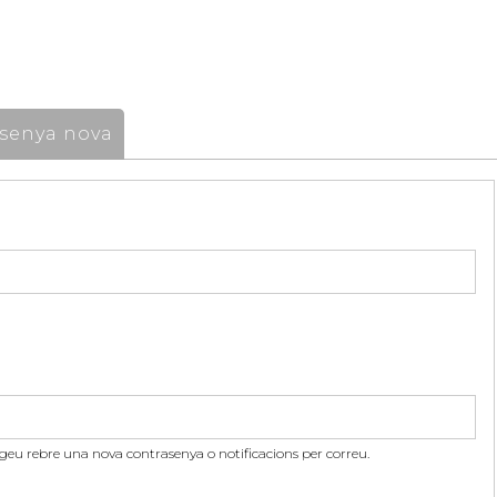
senya nova
itgeu rebre una nova contrasenya o notificacions per correu.