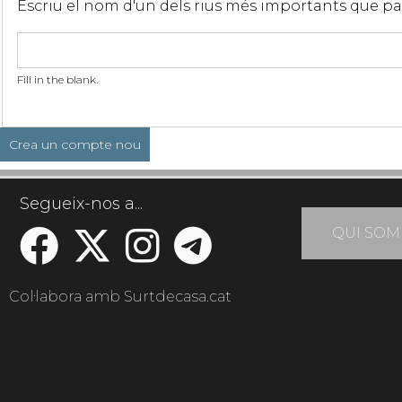
Escriu el nom d'un dels rius més importants que p
Fill in the blank.
Segueix-nos a...
QUI SOM
Col·labora amb Surtdecasa.cat