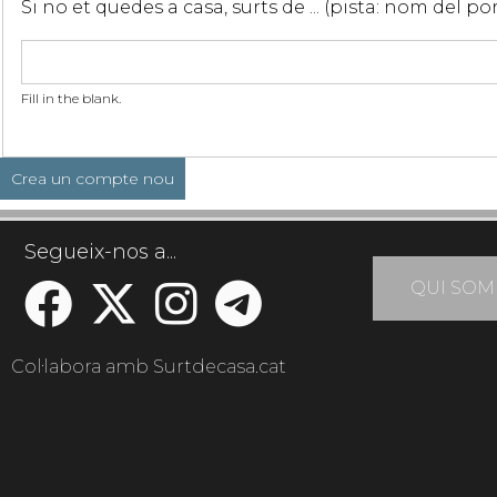
Si no et quedes a casa, surts de ... (pista: nom del p
Fill in the blank.
Segueix-nos a...
QUI SOM
Col·labora amb Surtdecasa.cat