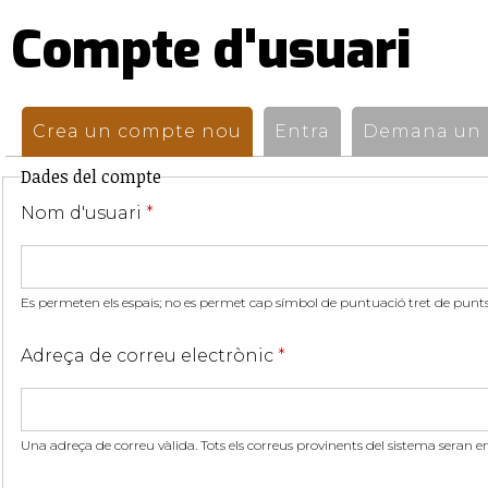
Compte d'usuari
Pestanyes
primàries
Crea un compte nou
(pestanya activa)
Entra
Demana un n
Dades del compte
Nom d'usuari
*
Es permeten els espais; no es permet cap símbol de puntuació tret de punts,
Adreça de correu electrònic
*
Una adreça de correu vàlida. Tots els correus provinents del sistema seran e