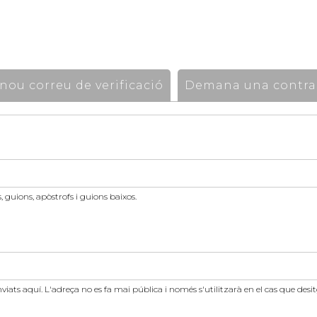
ou correu de verificació
Demana una contra
 guions, apòstrofs i guions baixos.
nviats aquí. L'adreça no es fa mai pública i només s'utilitzarà en el cas que des