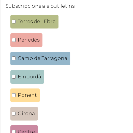
Subscripcions als butlletins
Terres de l'Ebre
Penedès
Camp de Tarragona
Empordà
Ponent
Girona
Centre