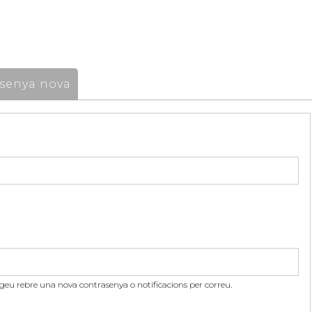
senya nova
itgeu rebre una nova contrasenya o notificacions per correu.