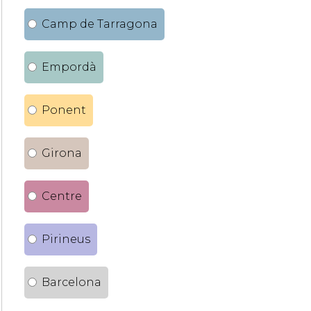
Camp de Tarragona
Empordà
Ponent
Girona
Centre
Pirineus
Barcelona