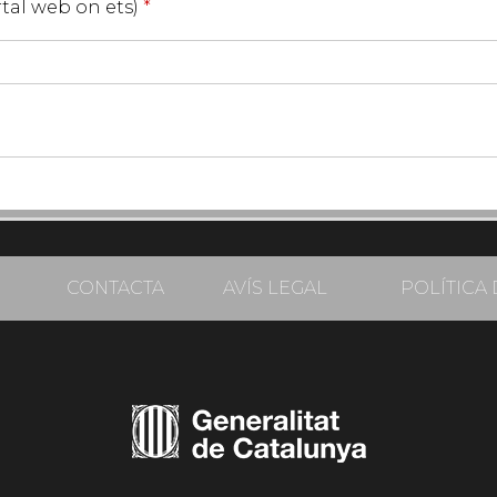
ortal web on ets)
*
CONTACTA
AVÍS LEGAL
POLÍTICA 