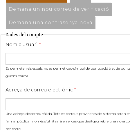
Demana un nou correu de verificació
Demana una contrasenya nova
Dades del compte
Nom d'usuari
*
Es permeten els espais; no es permet cap símbol de puntuació tret de punts,
guions baixos.
Adreça de correu electrònic
*
Una adreça de correu vàlida. Tots els correus provinents del sistema seran en
fa mai pública i només s'utilitzarà en el cas que desitgeu rebre una nova co
per correu.