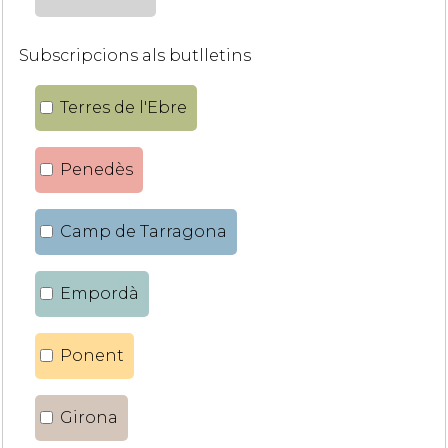
Subscripcions als butlletins
Terres de l'Ebre
Penedès
Camp de Tarragona
Empordà
Ponent
Girona