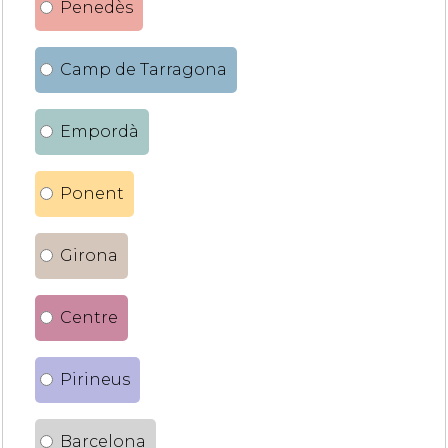
Penedès
Camp de Tarragona
Empordà
Ponent
Girona
Centre
Pirineus
Barcelona