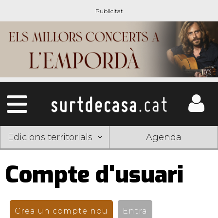
Edicions territorials
Agenda
Compte d'usuari
Pestanyes
primàries
Crea un compte nou
(pestanya activa)
Entra