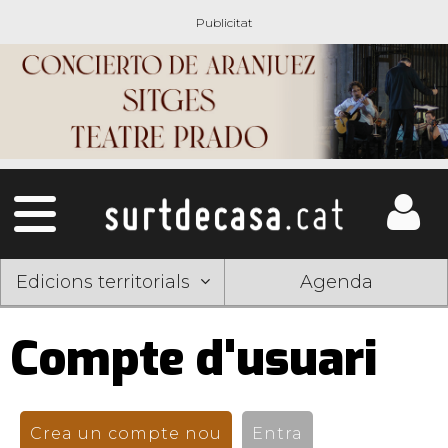
Edicions territorials
Agenda
Compte d'usuari
Pestanyes
primàries
Crea un compte nou
(pestanya activa)
Entra