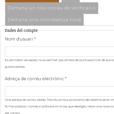
Demana un nou correu de verificació
Demana una contrasenya nova
Dades del compte
Nom d'usuari
*
Es permeten els espais; no es permet cap símbol de puntuació tret de punts,
guions baixos.
Adreça de correu electrònic
*
Una adreça de correu vàlida. Tots els correus provinents del sistema seran en
fa mai pública i només s'utilitzarà en el cas que desitgeu rebre una nova co
per correu.