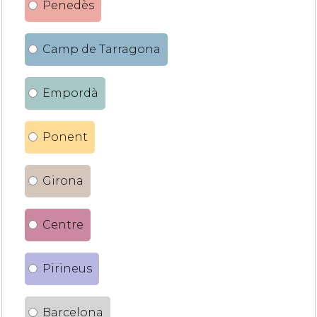
Penedès
Camp de Tarragona
Empordà
Ponent
Girona
Centre
Pirineus
Barcelona