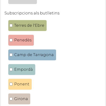
Subscripcions als butlletins
Terres de l'Ebre
Penedès
Camp de Tarragona
Empordà
Ponent
Girona