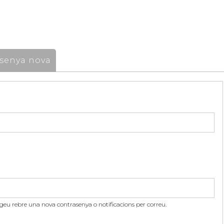
senya nova
itgeu rebre una nova contrasenya o notificacions per correu.