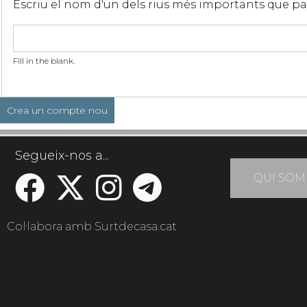
Escriu el nom d'un dels rius més importants que p
Fill in the blank.
Segueix-nos a...
QUI SOM
Col·labora amb Surtdecasa.cat