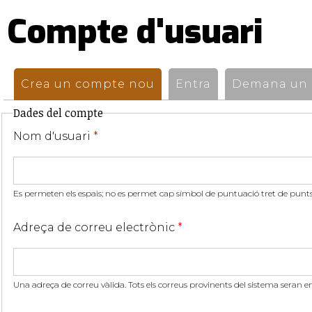
Compte d'usuari
Pestanyes
primàries
Crea un compte nou
(pestanya activa)
Entra
Demana un n
Dades del compte
Nom d'usuari
*
Es permeten els espais; no es permet cap símbol de puntuació tret de punts,
Adreça de correu electrònic
*
Una adreça de correu vàlida. Tots els correus provinents del sistema seran e