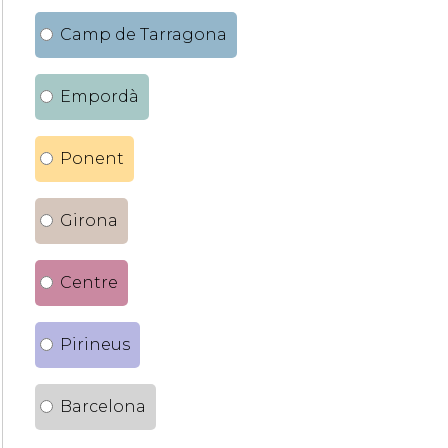
Camp de Tarragona
Empordà
Ponent
Girona
Centre
Pirineus
Barcelona