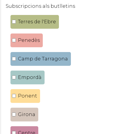
Subscripcions als butlletins
Terres de l'Ebre
Penedès
Camp de Tarragona
Empordà
Ponent
Girona
Centre