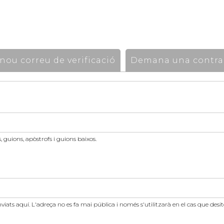
ou correu de verificació
Demana una contra
 guions, apòstrofs i guions baixos.
nviats aquí. L'adreça no es fa mai pública i només s'utilitzarà en el cas que des