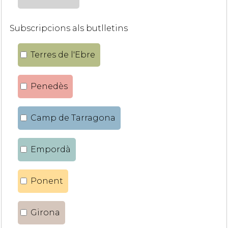
Subscripcions als butlletins
Terres de l'Ebre
Penedès
Camp de Tarragona
Empordà
Ponent
Girona