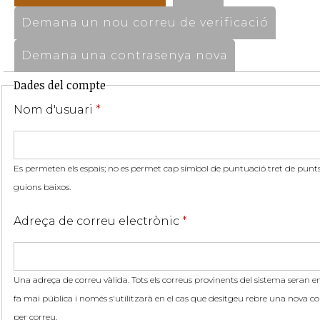
Demana un nou correu de verificació
Demana una contrasenya nova
Dades del compte
Nom d'usuari
*
Es permeten els espais; no es permet cap símbol de puntuació tret de punts,
guions baixos.
Adreça de correu electrònic
*
Una adreça de correu vàlida. Tots els correus provinents del sistema seran en
fa mai pública i només s'utilitzarà en el cas que desitgeu rebre una nova co
per correu.