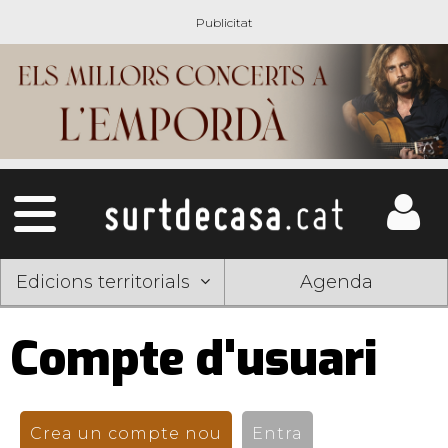
Edicions territorials
Agenda
Compte d'usuari
Pestanyes
primàries
Crea un compte nou
(pestanya activa)
Entra