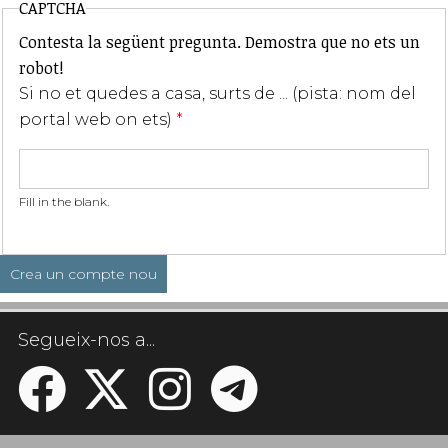
CAPTCHA
Contesta la següent pregunta. Demostra que no ets un
robot!
Si no et quedes a casa, surts de ... (pista: nom del
portal web on ets)
*
Fill in the blank.
Segueix-nos a...