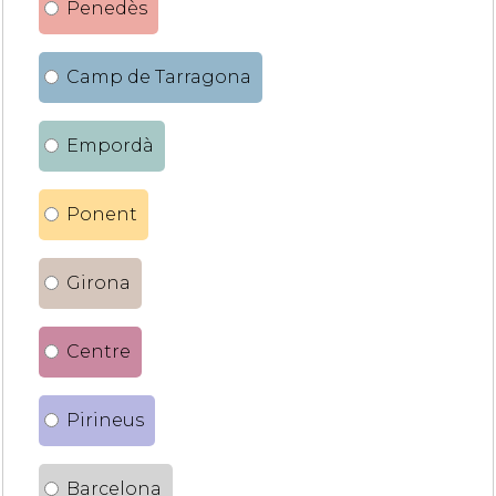
Penedès
Camp de Tarragona
Empordà
Ponent
Girona
Centre
Pirineus
Barcelona