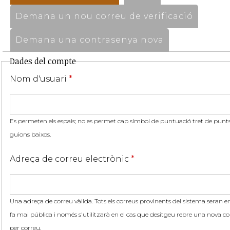
Demana un nou correu de verificació
Demana una contrasenya nova
Dades del compte
Nom d'usuari
*
Es permeten els espais; no es permet cap símbol de puntuació tret de punts,
guions baixos.
Adreça de correu electrònic
*
Una adreça de correu vàlida. Tots els correus provinents del sistema seran en
fa mai pública i només s'utilitzarà en el cas que desitgeu rebre una nova co
per correu.