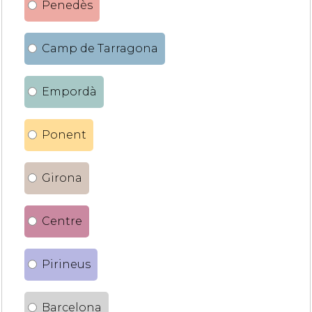
Penedès
Camp de Tarragona
Empordà
Ponent
Girona
Centre
Pirineus
Barcelona