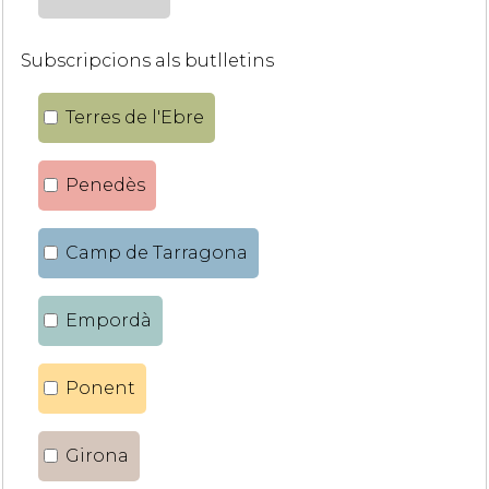
Subscripcions als butlletins
Terres de l'Ebre
Penedès
Camp de Tarragona
Empordà
Ponent
Girona