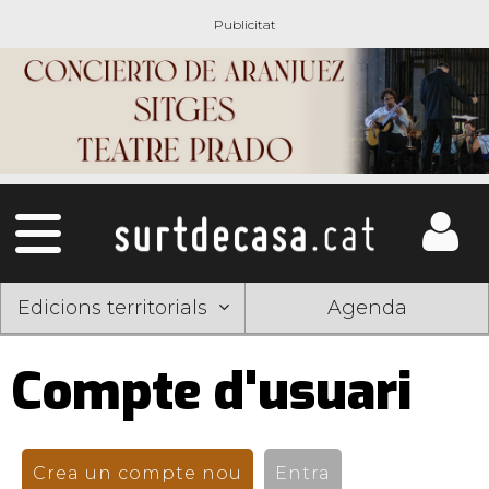
Edicions territorials
Agenda
Compte d'usuari
Pestanyes
primàries
Crea un compte nou
(pestanya activa)
Entra