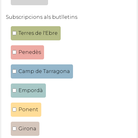
Subscripcions als butlletins
Terres de l'Ebre
Penedès
Camp de Tarragona
Empordà
Ponent
Girona