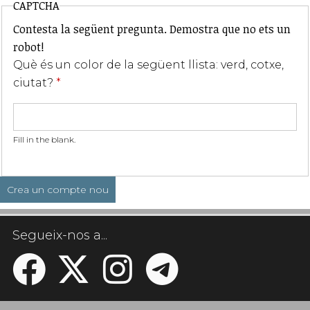
CAPTCHA
Contesta la següent pregunta. Demostra que no ets un
robot!
Què és un color de la següent llista: verd, cotxe,
ciutat?
*
Fill in the blank.
Segueix-nos a...