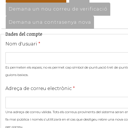
Demana un nou correu de verificació
Demana una contrasenya nova
Dades del compte
Nom d'usuari
*
Es permeten els espais; no es permet cap símbol de puntuació tret de punts,
guions baixos.
Adreça de correu electrònic
*
Una adreça de correu vàlida. Tots els correus provinents del sistema seran en
fa mai pública i només s'utilitzarà en el cas que desitgeu rebre una nova co
per correu.