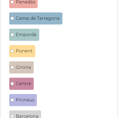
Penedès
Camp de Tarragona
Empordà
Ponent
Girona
Centre
Pirineus
Barcelona