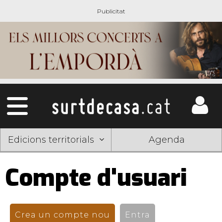
Edicions territorials
Agenda
Compte d'usuari
Pestanyes
primàries
Crea un compte nou
(pestanya activa)
Entra