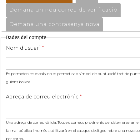
Demana un nou correu de verificació
Demana una contrasenya nova
Dades del compte
Nom d'usuari
*
Es permeten els espais; no es permet cap símbol de puntuació tret de punts,
guions baixos.
Adreça de correu electrònic
*
Una adreça de correu vàlida. Tots els correus provinents del sistema seran en
fa mai pública i només s'utilitzarà en el cas que desitgeu rebre una nova co
per correu.