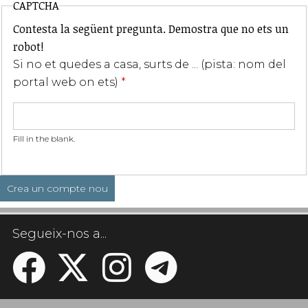
CAPTCHA
Contesta la següent pregunta. Demostra que no ets un
robot!
Si no et quedes a casa, surts de ... (pista: nom del
portal web on ets)
*
Fill in the blank.
Segueix-nos a...