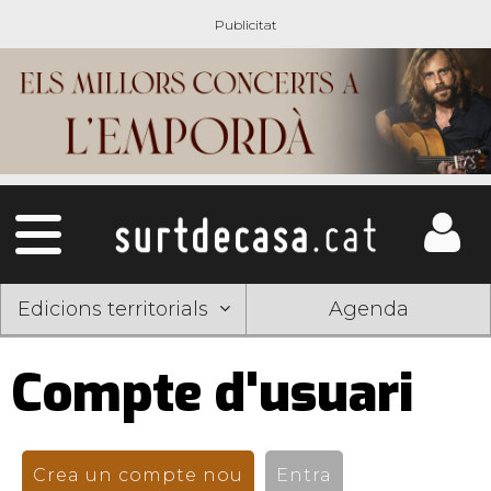
Edicions territorials
Agenda
Compte d'usuari
Pestanyes
primàries
Crea un compte nou
(pestanya activa)
Entra