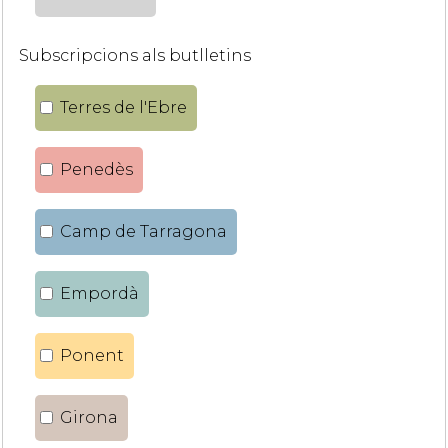
Subscripcions als butlletins
Terres de l'Ebre
Penedès
Camp de Tarragona
Empordà
Ponent
Girona