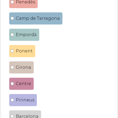
Penedès
Camp de Tarragona
Empordà
Ponent
Girona
Centre
Pirineus
Barcelona