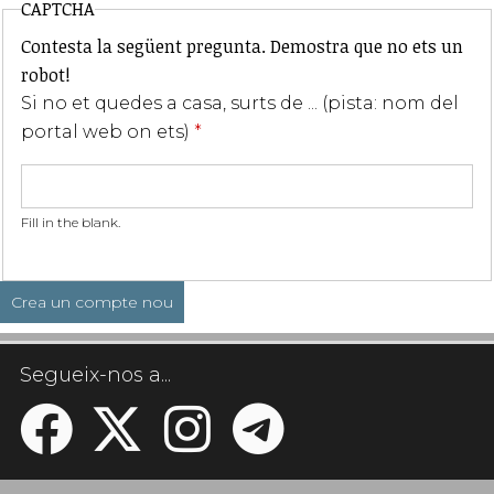
CAPTCHA
Contesta la següent pregunta. Demostra que no ets un
robot!
Si no et quedes a casa, surts de ... (pista: nom del
portal web on ets)
*
Fill in the blank.
Segueix-nos a...