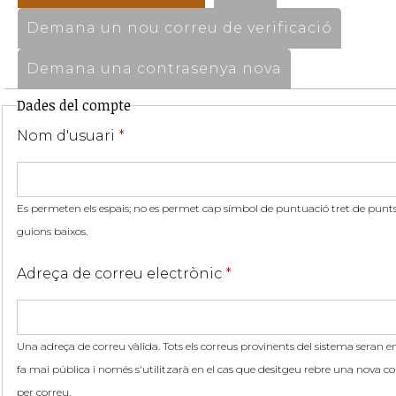
Demana un nou correu de verificació
Demana una contrasenya nova
Dades del compte
Nom d'usuari
*
Es permeten els espais; no es permet cap símbol de puntuació tret de punts,
guions baixos.
Adreça de correu electrònic
*
Una adreça de correu vàlida. Tots els correus provinents del sistema seran en
fa mai pública i només s'utilitzarà en el cas que desitgeu rebre una nova co
per correu.