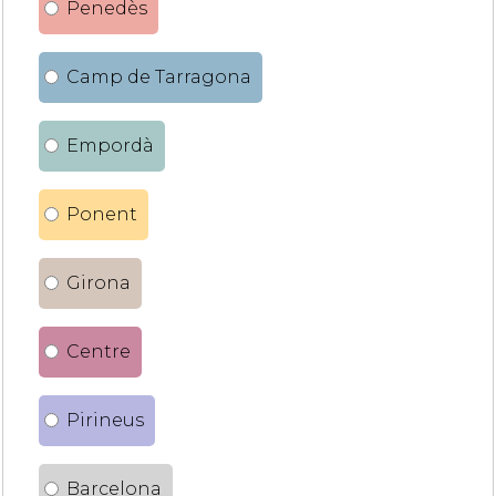
Penedès
Camp de Tarragona
Empordà
Ponent
Girona
Centre
Pirineus
Barcelona