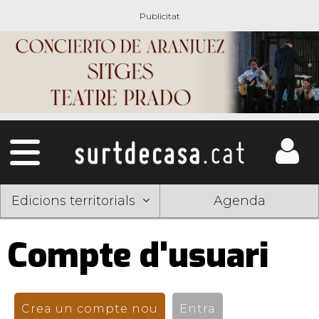
Edicions territorials
Agenda
Compte d'usuari
Pestanyes
primàries
Crea un compte nou
(pestanya activa)
Entra