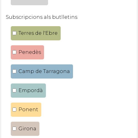
Subscripcions als butlletins
Terres de l'Ebre
Penedès
Camp de Tarragona
Empordà
Ponent
Girona