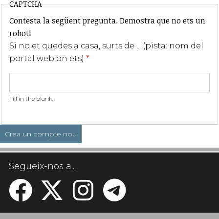
CAPTCHA
Contesta la següent pregunta. Demostra que no ets un
robot!
Si no et quedes a casa, surts de ... (pista: nom del
portal web on ets)
*
Fill in the blank.
Segueix-nos a...