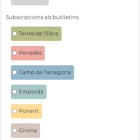
Subscripcions als butlletins
Terres de l'Ebre
Penedès
Camp de Tarragona
Empordà
Ponent
Girona