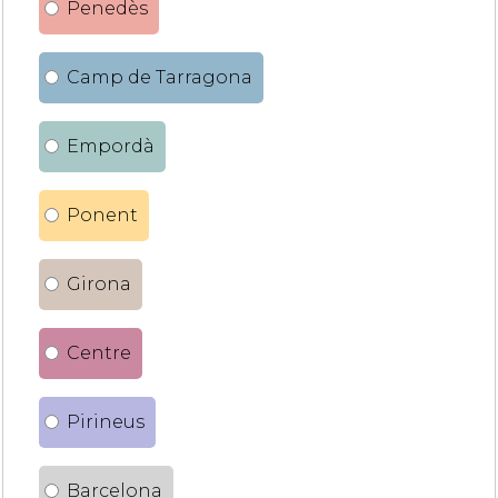
Penedès
Camp de Tarragona
Empordà
Ponent
Girona
Centre
Pirineus
Barcelona