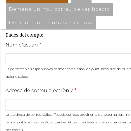
Demana un nou correu de verificació
Demana una contrasenya nova
Dades del compte
Nom d'usuari
*
Es permeten els espais; no es permet cap símbol de puntuació tret de punts,
guions baixos.
Adreça de correu electrònic
*
Una adreça de correu vàlida. Tots els correus provinents del sistema seran en
fa mai pública i només s'utilitzarà en el cas que desitgeu rebre una nova co
per correu.