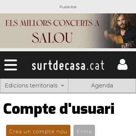
Edicions territorials
Agenda
Compte d'usuari
Pestanyes
primàries
Crea un compte nou
(pestanya activa)
Entra