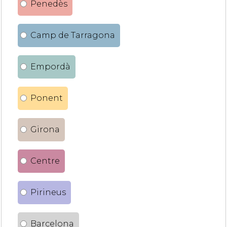
Penedès
Camp de Tarragona
Empordà
Ponent
Girona
Centre
Pirineus
Barcelona