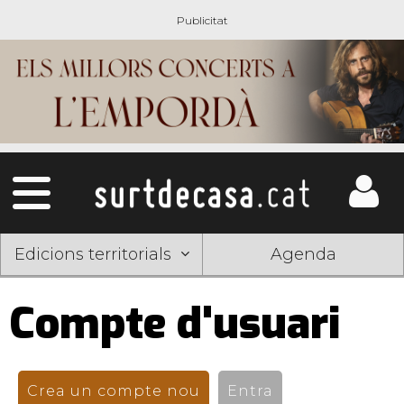
Edicions territorials
Agenda
Compte d'usuari
Pestanyes
primàries
Crea un compte nou
(pestanya activa)
Entra