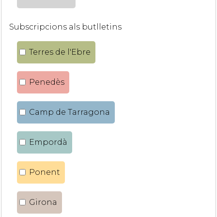
Subscripcions als butlletins
Terres de l'Ebre
Penedès
Camp de Tarragona
Empordà
Ponent
Girona