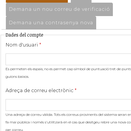
Demana un nou correu de verificació
Demana una contrasenya nova
Dades del compte
Nom d'usuari
*
Es permeten els espais; no es permet cap símbol de puntuació tret de punts,
guions baixos.
Adreça de correu electrònic
*
Una adreça de correu vàlida. Tots els correus provinents del sistema seran en
fa mai pública i només s'utilitzarà en el cas que desitgeu rebre una nova co
per correu.