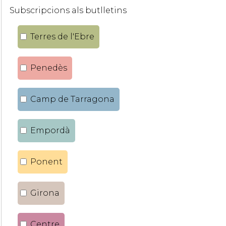
Subscripcions als butlletins
Terres de l'Ebre
Penedès
Camp de Tarragona
Empordà
Ponent
Girona
Centre