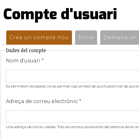
Compte d'usuari
Pestanyes
primàries
Crea un compte nou
(pestanya activa)
Entra
Demana un n
Dades del compte
Nom d'usuari
*
Es permeten els espais; no es permet cap símbol de puntuació tret de punts,
Adreça de correu electrònic
*
Una adreça de correu vàlida. Tots els correus provinents del sistema seran e