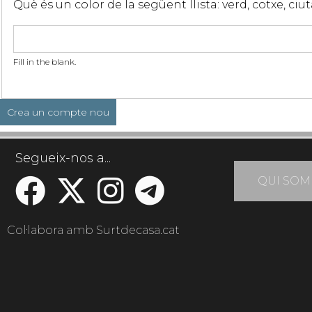
Què és un color de la següent llista: verd, cotxe, ciu
Fill in the blank.
Segueix-nos a...
QUI SOM
Col·labora amb Surtdecasa.cat