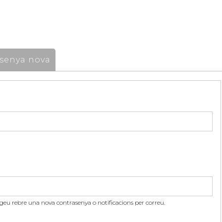
senya nova
itgeu rebre una nova contrasenya o notificacions per correu.