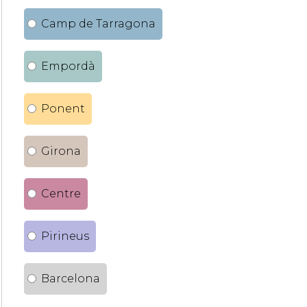
Camp de Tarragona
Empordà
Ponent
Girona
Centre
Pirineus
Barcelona