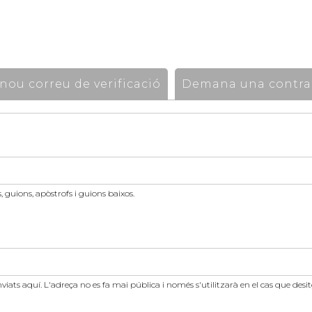
ou correu de verificació
Demana una contra
 guions, apòstrofs i guions baixos.
nviats aquí. L'adreça no es fa mai pública i només s'utilitzarà en el cas que des