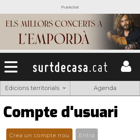
Edicions territorials
Agenda
Compte d'usuari
Pestanyes
primàries
Crea un compte nou
(pestanya activa)
Entra