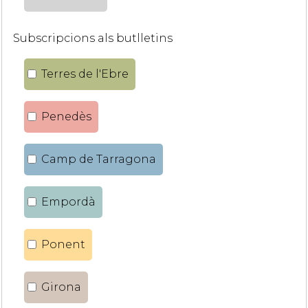
Subscripcions als butlletins
Terres de l'Ebre
Penedès
Camp de Tarragona
Empordà
Ponent
Girona