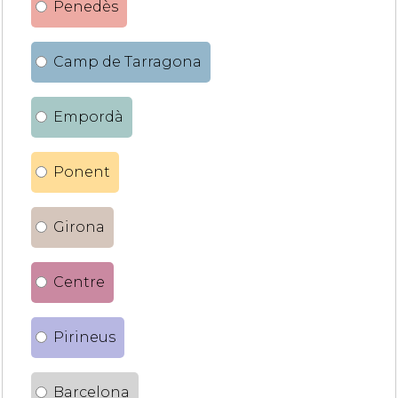
Penedès
Camp de Tarragona
Empordà
Ponent
Girona
Centre
Pirineus
Barcelona