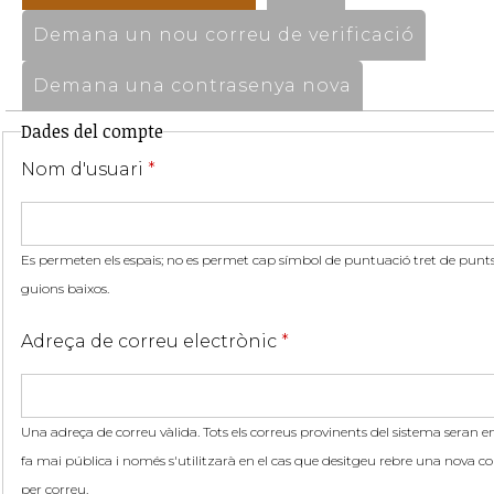
Demana un nou correu de verificació
Demana una contrasenya nova
Dades del compte
Nom d'usuari
*
Es permeten els espais; no es permet cap símbol de puntuació tret de punts,
guions baixos.
Adreça de correu electrònic
*
Una adreça de correu vàlida. Tots els correus provinents del sistema seran en
fa mai pública i només s'utilitzarà en el cas que desitgeu rebre una nova co
per correu.