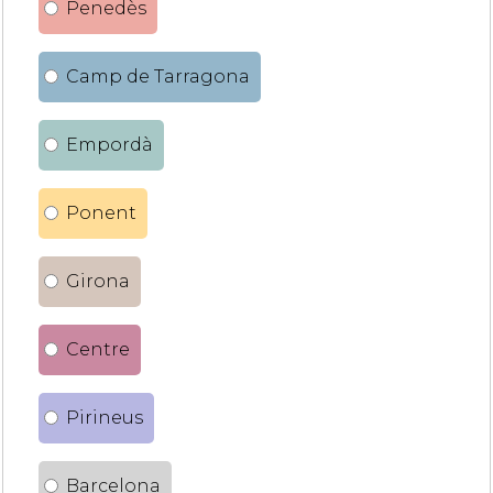
Penedès
Camp de Tarragona
Empordà
Ponent
Girona
Centre
Pirineus
Barcelona