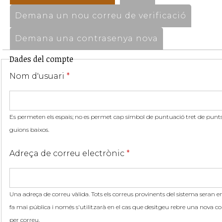
Demana un nou correu de verificació
Demana una contrasenya nova
Dades del compte
Nom d'usuari
*
Es permeten els espais; no es permet cap símbol de puntuació tret de punts,
guions baixos.
Adreça de correu electrònic
*
Una adreça de correu vàlida. Tots els correus provinents del sistema seran en
fa mai pública i només s'utilitzarà en el cas que desitgeu rebre una nova co
per correu.