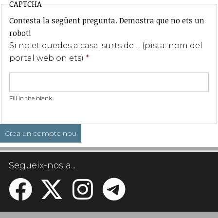
CAPTCHA
Contesta la següent pregunta. Demostra que no ets un
robot!
Si no et quedes a casa, surts de ... (pista: nom del
portal web on ets)
*
Fill in the blank.
Segueix-nos a...