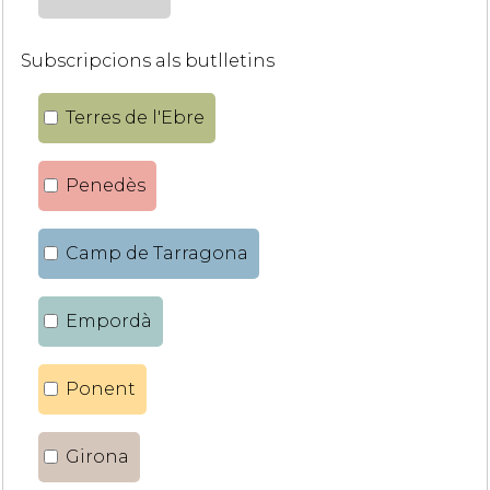
Subscripcions als butlletins
Terres de l'Ebre
Penedès
Camp de Tarragona
Empordà
Ponent
Girona