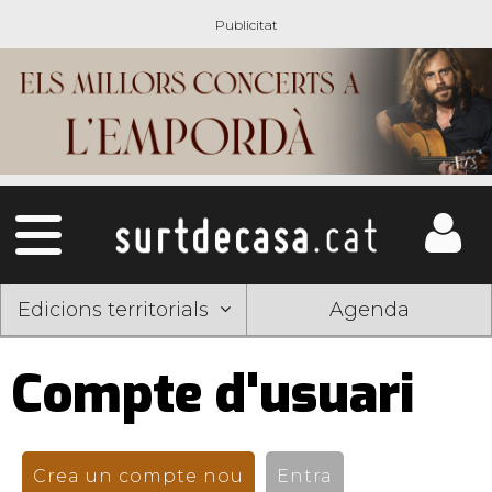
Edicions territorials
Agenda
Compte d'usuari
Pestanyes
primàries
Crea un compte nou
(pestanya activa)
Entra