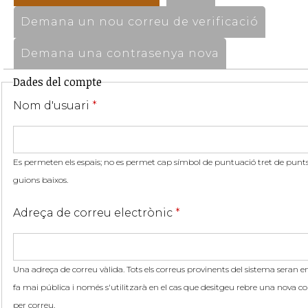
Demana un nou correu de verificació
Demana una contrasenya nova
Dades del compte
Nom d'usuari
*
Es permeten els espais; no es permet cap símbol de puntuació tret de punts,
guions baixos.
Adreça de correu electrònic
*
Una adreça de correu vàlida. Tots els correus provinents del sistema seran en
fa mai pública i només s'utilitzarà en el cas que desitgeu rebre una nova co
per correu.