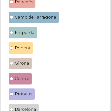
Penedès
Camp de Tarragona
Empordà
Ponent
Girona
Centre
Pirineus
Barcelona