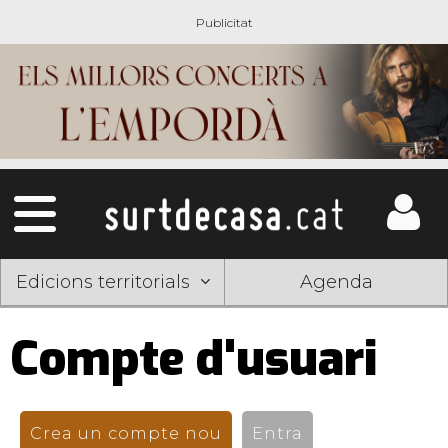
Edicions territorials
Agenda
Compte d'usuari
Pestanyes
primàries
Crea un compte nou
(pestanya activa)
Entra