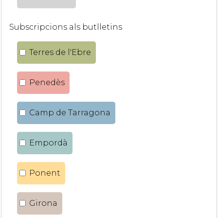
Subscripcions als butlletins
Terres de l'Ebre
Penedès
Camp de Tarragona
Empordà
Ponent
Girona