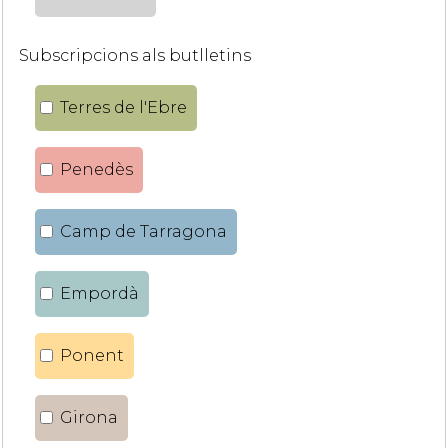
Subscripcions als butlletins
Terres de l'Ebre
Penedès
Camp de Tarragona
Empordà
Ponent
Girona