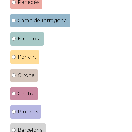
Penedès
Camp de Tarragona
Empordà
Ponent
Girona
Centre
Pirineus
Barcelona