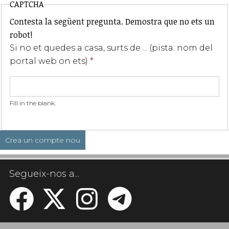
CAPTCHA
Contesta la següent pregunta. Demostra que no ets un
robot!
Si no et quedes a casa, surts de ... (pista: nom del
portal web on ets)
*
Fill in the blank.
Segueix-nos a...