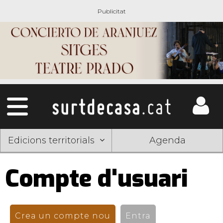
Edicions territorials
Agenda
Compte d'usuari
Pestanyes
primàries
Crea un compte nou
(pestanya activa)
Entra