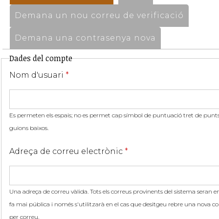
Demana un nou correu de verificació
Demana una contrasenya nova
Dades del compte
Nom d'usuari
*
Es permeten els espais; no es permet cap símbol de puntuació tret de punts,
guions baixos.
Adreça de correu electrònic
*
Una adreça de correu vàlida. Tots els correus provinents del sistema seran en
fa mai pública i només s'utilitzarà en el cas que desitgeu rebre una nova co
per correu.