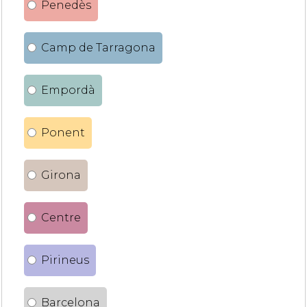
Penedès
Camp de Tarragona
Empordà
Ponent
Girona
Centre
Pirineus
Barcelona