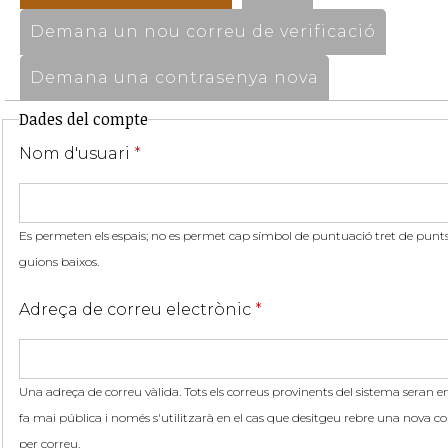
Demana un nou correu de verificació
Demana una contrasenya nova
Dades del compte
Nom d'usuari
*
Es permeten els espais; no es permet cap símbol de puntuació tret de punts,
guions baixos.
Adreça de correu electrònic
*
Una adreça de correu vàlida. Tots els correus provinents del sistema seran en
fa mai pública i només s'utilitzarà en el cas que desitgeu rebre una nova co
per correu.