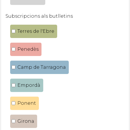
Subscripcions als butlletins
Terres de l'Ebre
Penedès
Camp de Tarragona
Empordà
Ponent
Girona