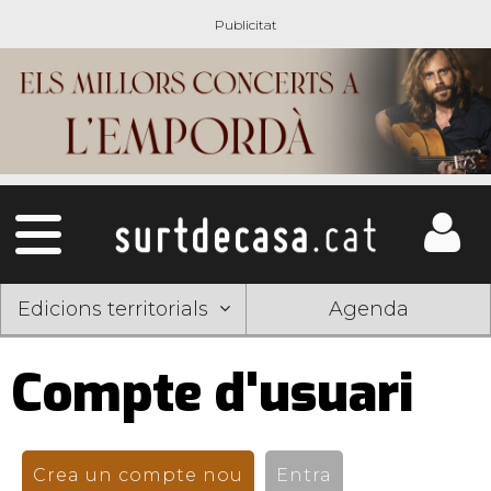
Edicions territorials
Agenda
Compte d'usuari
Pestanyes
primàries
Crea un compte nou
(pestanya activa)
Entra