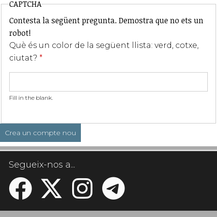
CAPTCHA
Contesta la següent pregunta. Demostra que no ets un
robot!
Què és un color de la següent llista: verd, cotxe,
ciutat?
*
Fill in the blank.
Segueix-nos a...