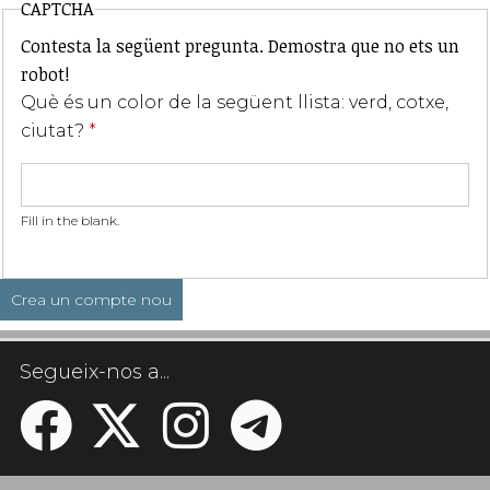
CAPTCHA
Contesta la següent pregunta. Demostra que no ets un
robot!
Què és un color de la següent llista: verd, cotxe,
ciutat?
*
Fill in the blank.
Segueix-nos a...