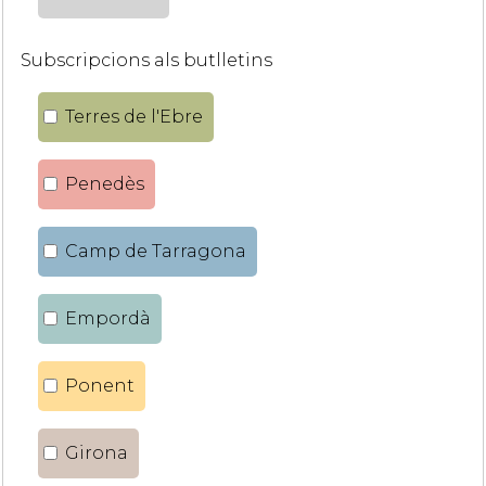
Subscripcions als butlletins
Terres de l'Ebre
Penedès
Camp de Tarragona
Empordà
Ponent
Girona