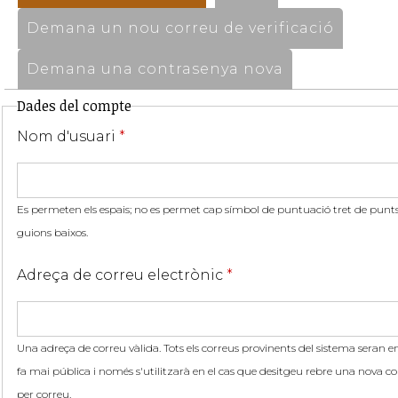
Demana un nou correu de verificació
Demana una contrasenya nova
Dades del compte
Nom d'usuari
*
Es permeten els espais; no es permet cap símbol de puntuació tret de punts,
guions baixos.
Adreça de correu electrònic
*
Una adreça de correu vàlida. Tots els correus provinents del sistema seran en
fa mai pública i només s'utilitzarà en el cas que desitgeu rebre una nova co
per correu.