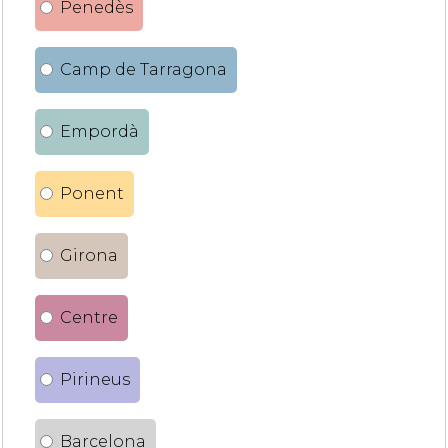
Penedès
Camp de Tarragona
Empordà
Ponent
Girona
Centre
Pirineus
Barcelona