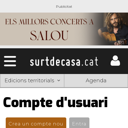
Edicions territorials
Agenda
Compte d'usuari
Pestanyes
primàries
Crea un compte nou
(pestanya activa)
Entra