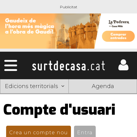
Edicions territorials
Agenda
Compte d'usuari
Pestanyes
primàries
Crea un compte nou
(pestanya activa)
Entra