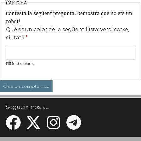
CAPTCHA
Contesta la següent pregunta. Demostra que no ets un
robot!
Què és un color de la següent llista: verd, cotxe,
ciutat?
*
Fill in the blank.
Segueix-nos a...