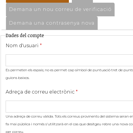
Demana un nou correu de verificació
Demana una contrasenya nova
Dades del compte
Nom d'usuari
*
Es permeten els espais; no es permet cap símbol de puntuació tret de punts,
guions baixos.
Adreça de correu electrònic
*
Una adreça de correu vàlida. Tots els correus provinents del sistema seran en
fa mai pública i només s'utilitzarà en el cas que desitgeu rebre una nova co
per correu.