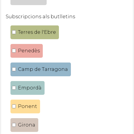
Subscripcions als butlletins
Terres de l'Ebre
Penedès
Camp de Tarragona
Empordà
Ponent
Girona