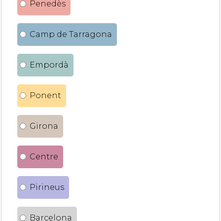
Penedès
Camp de Tarragona
Empordà
Ponent
Girona
Centre
Pirineus
Barcelona