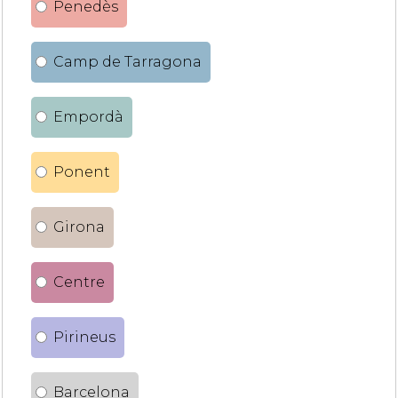
Penedès
Camp de Tarragona
Empordà
Ponent
Girona
Centre
Pirineus
Barcelona