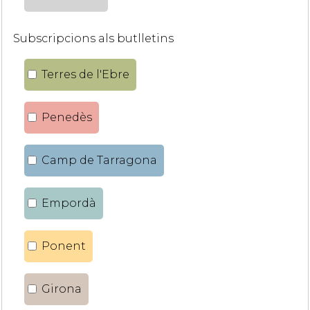
Subscripcions als butlletins
Terres de l'Ebre
Penedès
Camp de Tarragona
Empordà
Ponent
Girona