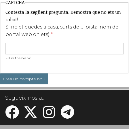
CAPTCHA
Contesta la següent pregunta. Demostra que no ets un
robot!
Si no et quedes a casa, surts de ... (pista: nom del
portal web on ets)
*
Fill in the blank.
Segueix-nos a...