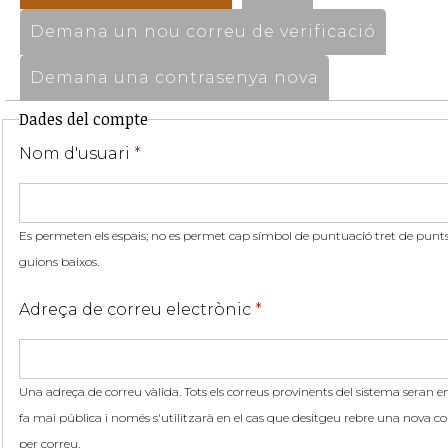
Demana un nou correu de verificació
Demana una contrasenya nova
Dades del compte
Nom d'usuari
*
Es permeten els espais; no es permet cap símbol de puntuació tret de punts,
guions baixos.
Adreça de correu electrònic
*
Una adreça de correu vàlida. Tots els correus provinents del sistema seran en
fa mai pública i només s'utilitzarà en el cas que desitgeu rebre una nova co
per correu.