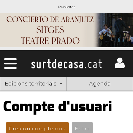
Edicions territorials
Agenda
Compte d'usuari
Pestanyes
primàries
Crea un compte nou
(pestanya activa)
Entra