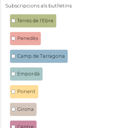
Subscripcions als butlletins
Terres de l'Ebre
Penedès
Camp de Tarragona
Empordà
Ponent
Girona
Centre