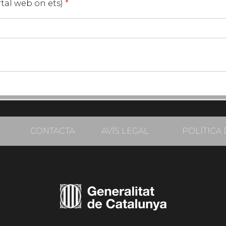
ortal web on ets)
*
CONTACTA
AVÍS LEGAL
POLÍTICA 