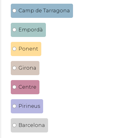
Camp de Tarragona
Empordà
Ponent
Girona
Centre
Pirineus
Barcelona