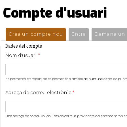
Compte d'usuari
Pestanyes
primàries
Crea un compte nou
(pestanya activa)
Entra
Demana un n
Dades del compte
Nom d'usuari
*
Es permeten els espais; no es permet cap símbol de puntuació tret de punts,
Adreça de correu electrònic
*
Una adreça de correu vàlida. Tots els correus provinents del sistema seran e