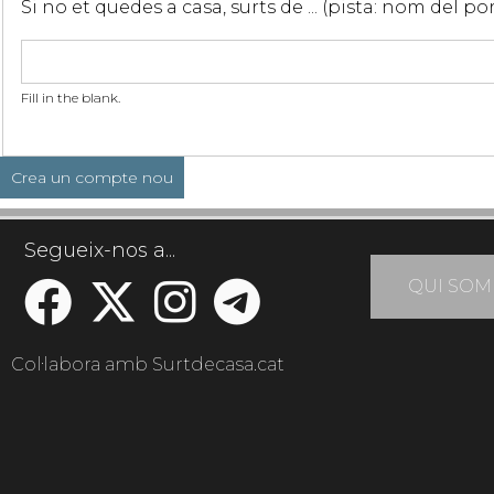
Si no et quedes a casa, surts de ... (pista: nom del p
Fill in the blank.
Segueix-nos a...
QUI SOM
Col·labora amb Surtdecasa.cat