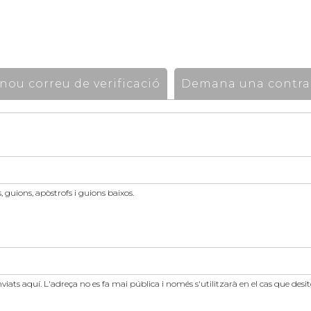
ou correu de verificació
Demana una contra
 guions, apòstrofs i guions baixos.
nviats aquí. L'adreça no es fa mai pública i només s'utilitzarà en el cas que des