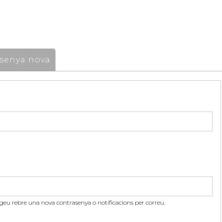
senya nova
itgeu rebre una nova contrasenya o notificacions per correu.