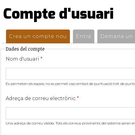
Compte d'usuari
Pestanyes
primàries
Crea un compte nou
(pestanya activa)
Entra
Demana un n
Dades del compte
Nom d'usuari
*
Es permeten els espais; no es permet cap símbol de puntuació tret de punts,
Adreça de correu electrònic
*
Una adreça de correu vàlida. Tots els correus provinents del sistema seran e