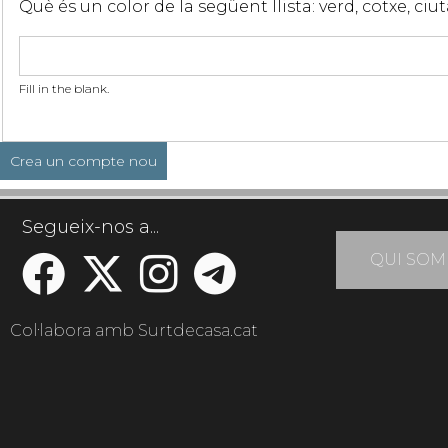
Què és un color de la següent llista: verd, cotxe, ciu
Fill in the blank.
Segueix-nos a...
QUI SOM
Col·labora amb Surtdecasa.cat