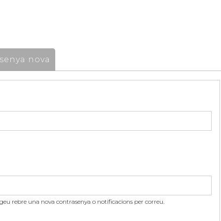
senya nova
itgeu rebre una nova contrasenya o notificacions per correu.