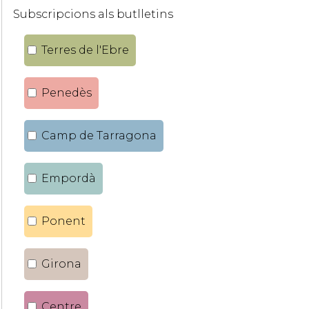
Subscripcions als butlletins
Terres de l'Ebre
Penedès
Camp de Tarragona
Empordà
Ponent
Girona
Centre