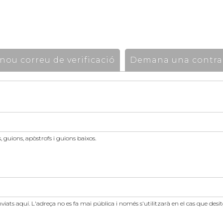
ou correu de verificació
Demana una contra
 guions, apòstrofs i guions baixos.
nviats aquí. L'adreça no es fa mai pública i només s'utilitzarà en el cas que des