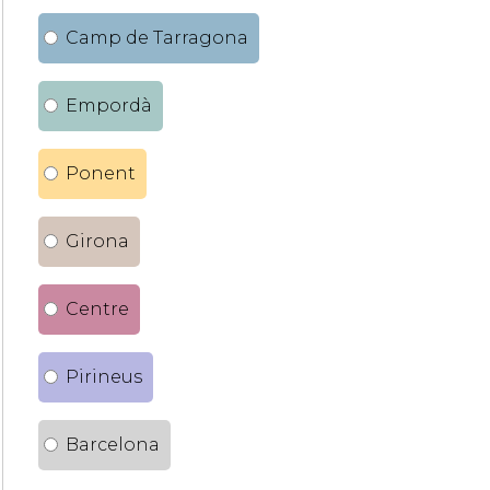
Camp de Tarragona
Empordà
Ponent
Girona
Centre
Pirineus
Barcelona