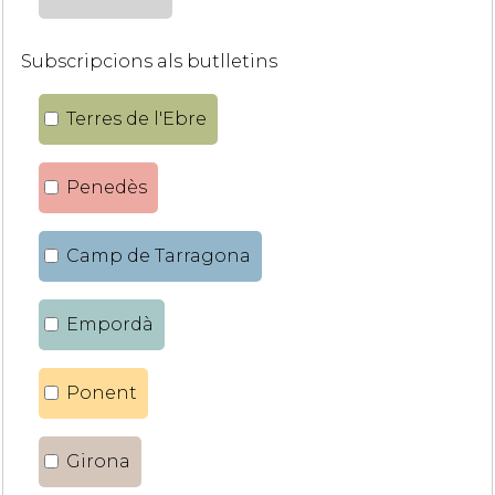
Subscripcions als butlletins
Terres de l'Ebre
Penedès
Camp de Tarragona
Empordà
Ponent
Girona