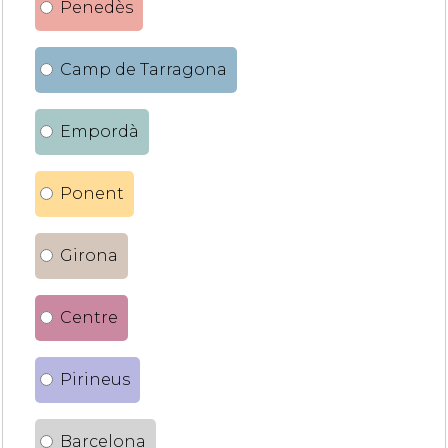
Penedès
Camp de Tarragona
Empordà
Ponent
Girona
Centre
Pirineus
Barcelona