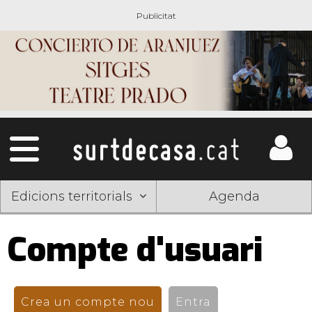
Edicions territorials
Agenda
Compte d'usuari
Pestanyes
primàries
Crea un compte nou
(pestanya activa)
Entra