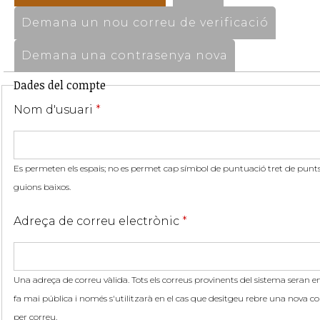
Demana un nou correu de verificació
Demana una contrasenya nova
Dades del compte
Nom d'usuari
*
Es permeten els espais; no es permet cap símbol de puntuació tret de punts,
guions baixos.
Adreça de correu electrònic
*
Una adreça de correu vàlida. Tots els correus provinents del sistema seran en
fa mai pública i només s'utilitzarà en el cas que desitgeu rebre una nova co
per correu.