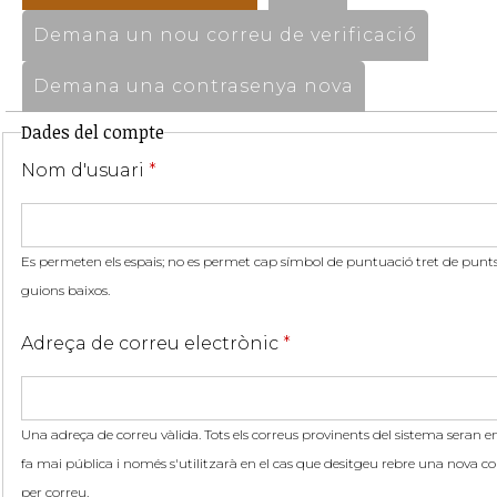
Demana un nou correu de verificació
Demana una contrasenya nova
Dades del compte
Nom d'usuari
*
Es permeten els espais; no es permet cap símbol de puntuació tret de punts,
guions baixos.
Adreça de correu electrònic
*
Una adreça de correu vàlida. Tots els correus provinents del sistema seran en
fa mai pública i només s'utilitzarà en el cas que desitgeu rebre una nova co
per correu.