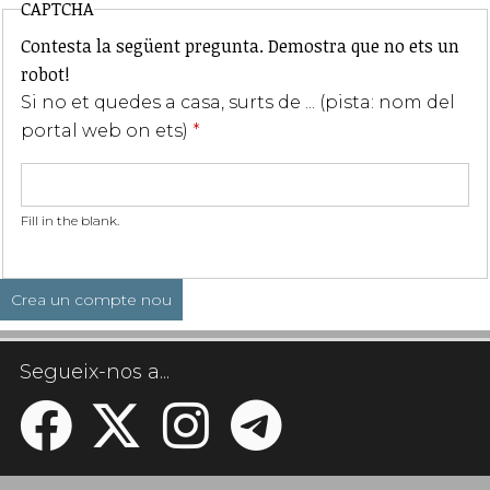
CAPTCHA
Contesta la següent pregunta. Demostra que no ets un
robot!
Si no et quedes a casa, surts de ... (pista: nom del
portal web on ets)
*
Fill in the blank.
Segueix-nos a...