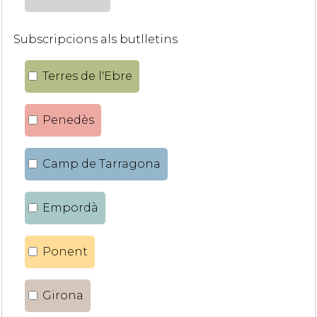
Subscripcions als butlletins
Terres de l'Ebre
Penedès
Camp de Tarragona
Empordà
Ponent
Girona