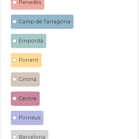
Penedès
Camp de Tarragona
Empordà
Ponent
Girona
Centre
Pirineus
Barcelona