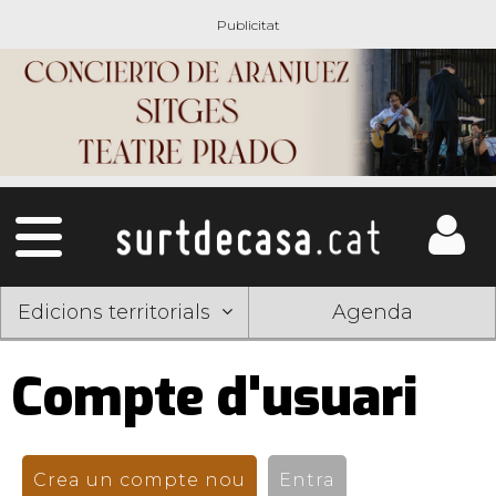
Edicions territorials
Agenda
Compte d'usuari
Pestanyes
primàries
Crea un compte nou
(pestanya activa)
Entra