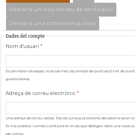
Demana un nou correu de verificació
Demana una contrasenya nova
Dades del compte
Nom d'usuari
*
Es permeten els espais; no es permet cap símbol de puntuació tret de punts,
guions baixos.
Adreça de correu electrònic
*
Una adreça de correu vàlida. Tots els correus provinents del sistema seran en
fa mai pública i només s'utilitzarà en el cas que desitgeu rebre una nova co
per correu.