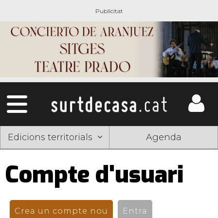
Edicions territorials
Agenda
Compte d'usuari
Pestanyes
primàries
Crea un compte nou
(pestanya activa)
Entra