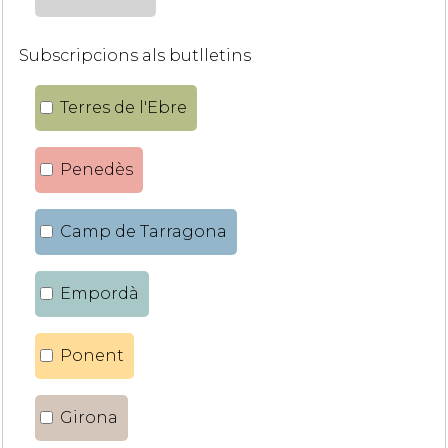
Subscripcions als butlletins
Terres de l'Ebre
Penedès
Camp de Tarragona
Empordà
Ponent
Girona