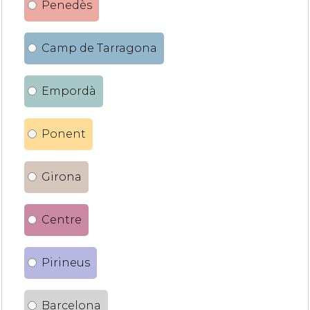
Penedès
Camp de Tarragona
Empordà
Ponent
Girona
Centre
Pirineus
Barcelona