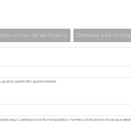
ou correu de verificació
Demana una contra
 guions, apòstrofs i guions baixos.
nviats aquí. L'adreça no es fa mai pública i només s'utilitzarà en el cas que des