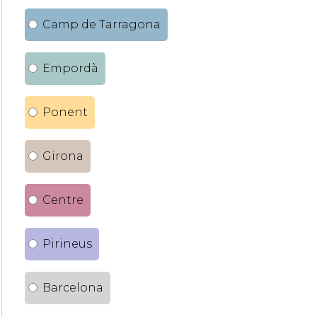
Camp de Tarragona
Empordà
Ponent
Girona
Centre
Pirineus
Barcelona