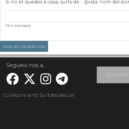
Si no et quedes a casa, surts de ... (pista: nom del p
Fill in the blank.
Segueix-nos a...
QUI SOM
Col·labora amb Surtdecasa.cat