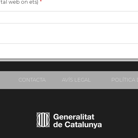
ortal web on ets)
*
CONTACTA
AVÍS LEGAL
POLÍTICA 