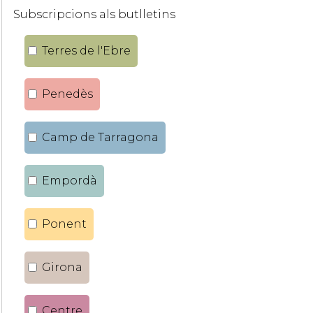
Subscripcions als butlletins
Terres de l'Ebre
Penedès
Camp de Tarragona
Empordà
Ponent
Girona
Centre