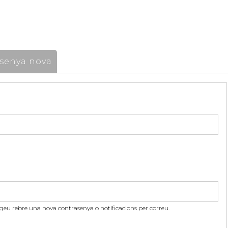
senya nova
itgeu rebre una nova contrasenya o notificacions per correu.