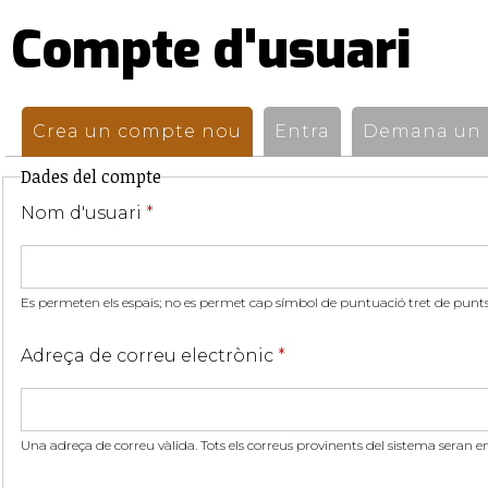
Compte d'usuari
Pestanyes
primàries
Crea un compte nou
(pestanya activa)
Entra
Demana un n
Dades del compte
Nom d'usuari
*
Es permeten els espais; no es permet cap símbol de puntuació tret de punts,
Adreça de correu electrònic
*
Una adreça de correu vàlida. Tots els correus provinents del sistema seran e