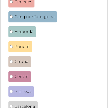
Penedès
Camp de Tarragona
Empordà
Ponent
Girona
Centre
Pirineus
Barcelona