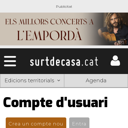
Edicions territorials
Agenda
Compte d'usuari
Pestanyes
primàries
Crea un compte nou
(pestanya activa)
Entra