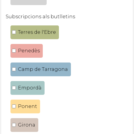
Subscripcions als butlletins
Terres de l'Ebre
Penedès
Camp de Tarragona
Empordà
Ponent
Girona