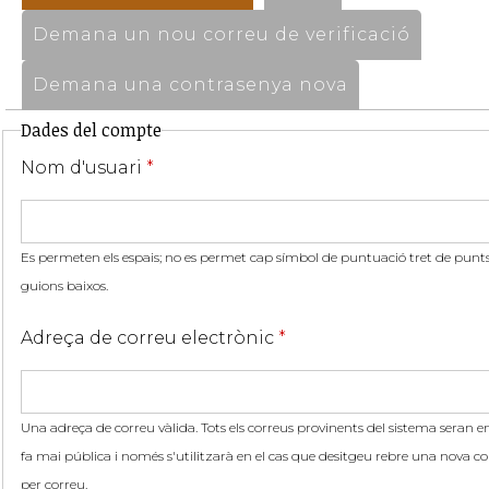
Demana un nou correu de verificació
Demana una contrasenya nova
Dades del compte
Nom d'usuari
*
Es permeten els espais; no es permet cap símbol de puntuació tret de punts,
guions baixos.
Adreça de correu electrònic
*
Una adreça de correu vàlida. Tots els correus provinents del sistema seran en
fa mai pública i només s'utilitzarà en el cas que desitgeu rebre una nova co
per correu.