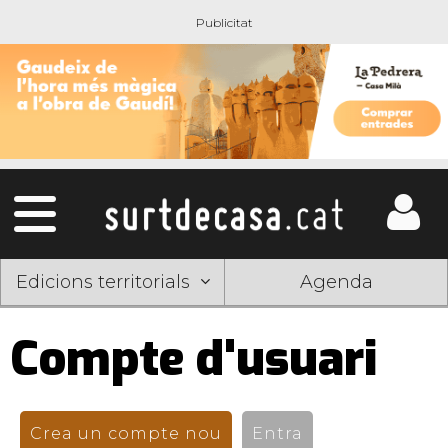
Edicions territorials
Agenda
Compte d'usuari
Pestanyes
primàries
Crea un compte nou
(pestanya activa)
Entra