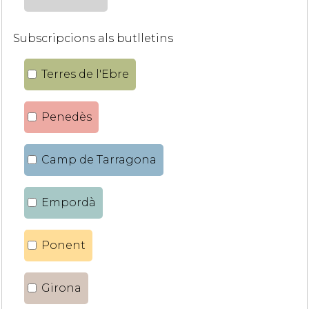
Subscripcions als butlletins
Terres de l'Ebre
Penedès
Camp de Tarragona
Empordà
Ponent
Girona