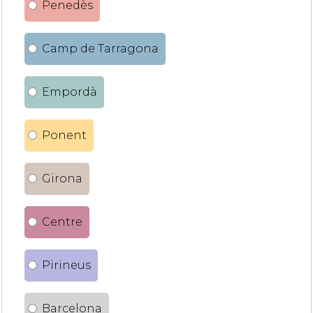
Penedès
Camp de Tarragona
Empordà
Ponent
Girona
Centre
Pirineus
Barcelona