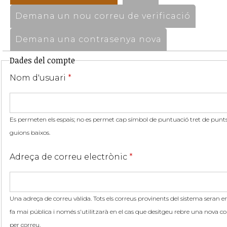
Demana un nou correu de verificació
Demana una contrasenya nova
Dades del compte
Nom d'usuari
*
Es permeten els espais; no es permet cap símbol de puntuació tret de punts,
guions baixos.
Adreça de correu electrònic
*
Una adreça de correu vàlida. Tots els correus provinents del sistema seran en
fa mai pública i només s'utilitzarà en el cas que desitgeu rebre una nova co
per correu.