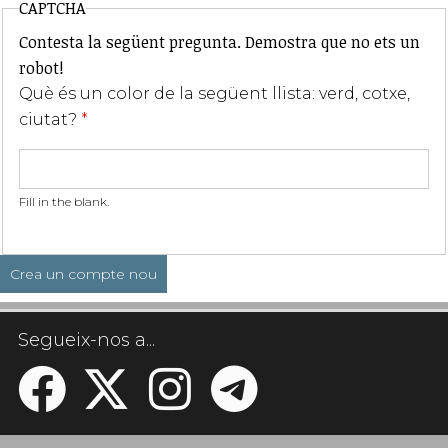
CAPTCHA
Contesta la següent pregunta. Demostra que no ets un
robot!
Què és un color de la següent llista: verd, cotxe,
ciutat?
*
Fill in the blank.
Segueix-nos a...