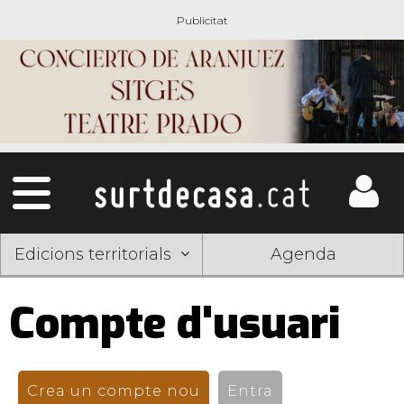
Edicions territorials
Agenda
Compte d'usuari
Pestanyes
primàries
Crea un compte nou
(pestanya activa)
Entra