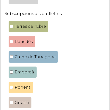
Subscripcions als butlletins
Terres de l'Ebre
Penedès
Camp de Tarragona
Empordà
Ponent
Girona