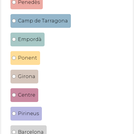
Penedès
Camp de Tarragona
Empordà
Ponent
Girona
Centre
Pirineus
Barcelona