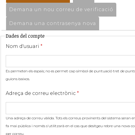
Demana un nou correu de verificació
Demana una contrasenya nova
Dades del compte
Nom d'usuari
*
Es permeten els espais; no es permet cap símbol de puntuació tret de punts,
guions baixos.
Adreça de correu electrònic
*
Una adreça de correu vàlida. Tots els correus provinents del sistema seran en
fa mai pública i només s'utilitzarà en el cas que desitgeu rebre una nova co
per correu.